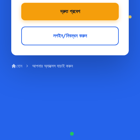
দ্রুত প্রবেশ
লগইন/নিবন্ধন করুন
হোম
আপনার অ্যাক্সেস যাচাই করুন