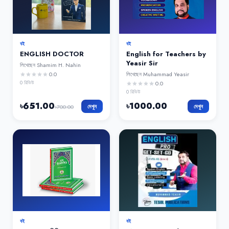
বই
বই
ENGLISH DOCTOR
English for Teachers by
Yeasir Sir
লিখেছেন
Shamim H. Nahin
0.0
লিখেছেন
Muhammad Yeasir
star
star
star
star
star
0
রিভিউ
0.0
star
star
star
star
star
0
রিভিউ
৳
651.00
৳
1000.00
দেখুন
দেখুন
৳
700.00
বই
বই