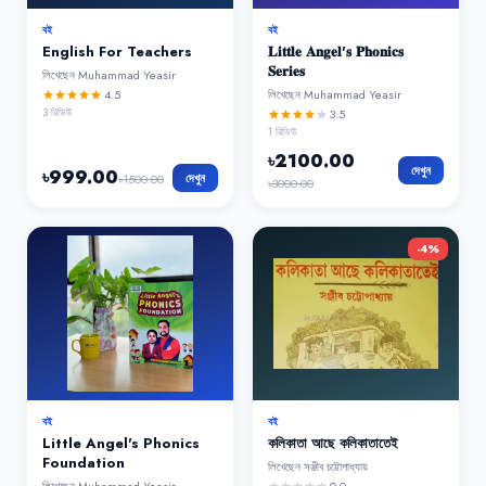
বই
বই
English For Teachers
𝐋𝐢𝐭𝐭𝐥𝐞 𝐀𝐧𝐠𝐞𝐥'𝐬 𝐏𝐡𝐨𝐧𝐢𝐜𝐬
𝐒𝐞𝐫𝐢𝐞𝐬
লিখেছেন
Muhammad Yeasir
4.5
লিখেছেন
Muhammad Yeasir
star
star
star
star
star
3
রিভিউ
3.5
star
star
star
star
star
1
রিভিউ
৳
2100.00
দেখুন
৳
999.00
দেখুন
৳
1500.00
৳
3000.00
-
4
%
বই
বই
Little Angel's Phonics
কলিকাতা আছে কলিকাতাতেই
Foundation
লিখেছেন
সঞ্জীব চট্টোপাধ্যায়