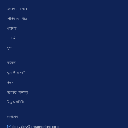
আমাদের সম্পর্কে
গোপনীয়তা নীতি
শর্তাবলী
EULA
ব্লগ
সহায়তা
হেল্প & সাপোর্ট
প্লান
সচরাচর জিজ্ঞাস্য
রিফান্ড পলিসি
যোগাযোগ
ebidyaloy@dreamonline.co.jp
email