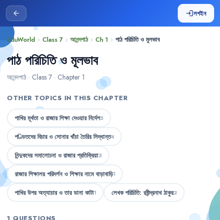
লগইন
arrow_back
login
EduWorld
Class 7
আনন্দপাঠ
Ch 1
পাঠ পরিচিতি ও মূলভাব
chevron_right
chevron_right
chevron_right
chevron_right
পাঠ পরিচিতি ও মূলভাব
আনন্দপাঠ · Class 7 · Chapter 1
OTHER TOPICS IN THIS CHAPTER
পাখির মূর্খতা ও রাজার শিক্ষা দেওয়ার নির্দেশ
5
পণ্ডিতদের বিচার ও সোনার খাঁচা তৈরির সিদ্ধান্ত
4
নিন্দুকদের সমালোচনা ও রাজার প্রতিক্রিয়া
2
রাজার শিক্ষালয় পরিদর্শন ও শিক্ষার নামে বাড়াবাড়ি
1
পাখির উপর অত্যাচার ও তার ডানা কাটা
লেখক পরিচিতি: রবীন্দ্রনাথ ঠাকুর
1
2
1 QUESTIONS