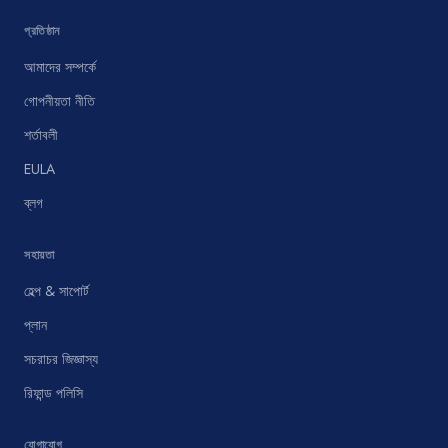
প্রতিষ্ঠান
আমাদের সম্পর্কে
গোপনীয়তা নীতি
শর্তাবলী
EULA
ব্লগ
সহায়তা
হেল্প & সাপোর্ট
প্লান
সচরাচর জিজ্ঞাস্য
রিফান্ড পলিসি
যোগাযোগ