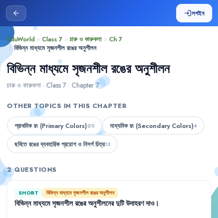
লগইন
arrow_back
login
EduWorld
Class 7
চারু ও কারুকলা
Ch 7
chevron_right
chevron_right
chevron_right
বিভিন্ন মাধ্যমে সৃজনশীল রঙের অনুশীলন
chevron_right
বিভিন্ন মাধ্যমে সৃজনশীল রঙের অনুশীলন
চারু ও কারুকলা · Class 7 · Chapter 7
OTHER TOPICS IN THIS CHAPTER
প্রাথমিক রং (Primary Colors)
মাধ্যমিক রং (Secondary Colors)
20
4
ছবিতে রঙের ব্যবহারিক প্রয়োগ ও নিসর্গ চিত্র
13
2 QUESTIONS
SHORT
বিভিন্ন মাধ্যমে সৃজনশীল রঙের অনুশীলন
বিভিন্ন
মাধ্যমে
সৃজনশীল
রঙের
অনুশীলনের
দুটি
উদাহরণ
দাও
।