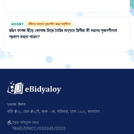
SHORT
বিভিন্ন মাধ্যমে সৃজনশীল রঙের অনুশীলন
রঙিন
কাগজ
ছিঁড়ে
কোলাজ
চিত্র
তৈরির
মাধ্যমে
শিল্পীরা
কী
ধরনের
সৃজনশীলতা
প্রকাশ
করতে
পারেন
?
ব্যবসার ঠিকানা
বাড়ি #০১, রোড #২/ই, ব্লক - জে, বারিধারা, ঢাকা ১২১২, বাংলাদেশ
ট্রেড লাইসেন্স নম্বর
gavel
TRAD/DNCC/030243/2022