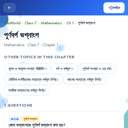
লগইন
arrow_back
login
EduWorld
Class 7
Mathematics
Ch 1
পূর্ণবর্গ ভগ্নাংশ
chevron_right
chevron_right
chevron_right
chevron_right
পূর্ণবর্গ ভগ্নাংশ
Mathematics · Class 7 · Chapter 1
OTHER TOPICS IN THIS CHAPTER
মূলদ ও অমূলদ সংখ্যা পরিচিতি
বর্গ ও বর্গমূল
পূর্ণবর্গ সংখ্যা ও এর ধর্ম
16
13
5
মৌলিক গুণনীয়কের সাহায্যে বর্গমূল নির্ণয়
ভাগের সাহায্যে বর্গমূল নির্ণয়
2
1
দশমিক ভগ্নাংশের বর্গমূল নির্ণয়
1
1 QUESTIONS
MCQ
পূর্ণবর্গ ভগ্নাংশ
কোন
ভগ্নাংশকে
পূর্ণবর্গ
ভগ্নাংশ
বলা
হয়
?