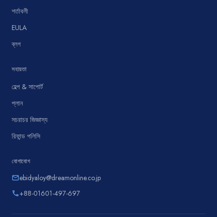
শর্তাবলী
EULA
ব্লগ
সহায়তা
হেল্প & সাপোর্ট
প্লান
সচরাচর জিজ্ঞাস্য
রিফান্ড পলিসি
যোগাযোগ
ebidyaloy@dreamonline.co.jp
email
+88-01601-497-697
phone