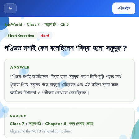
লগইন
arrow_back
login
EduWorld
Class 7
আনন্দপাঠ
Ch
5
chevron_right
chevron_right
chevron_right
Short Question
Hard
পণ্ডিত
মশাই
কেন
বলেছিলেন
'
বিদ্যা
হলো
সমুদ্দুর
'?
ANSWER
পণ্ডিত
মশাই
বলেছিলেন
'
বিদ্যা
হলো
সমুদ্দুর
'
কারণ
তিনি
ঘুড়ি
শব্দের
অর্থ
খুঁজতে
গিয়ে
সমুদ্রে
পড়ে
হাবুডুবু
খাচ্ছিলেন
এবং
এই
উক্তি
দ্বারা
জ্ঞান
অর্জনের
বিশালতা
ও
গভীরতা
বোঝাতে
চেয়েছিলেন
।
SOURCE
Class 7
›
আনন্দপাঠ
›
Chapter
5
:
পদ্য লেখার জোরে
Aligned to the NCTB national curriculum.