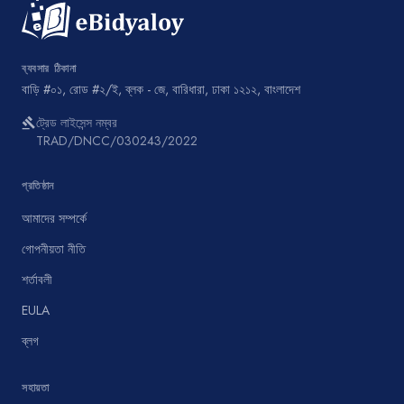
ব্যবসার ঠিকানা
বাড়ি #০১, রোড #২/ই, ব্লক - জে, বারিধারা, ঢাকা ১২১২, বাংলাদেশ
ট্রেড লাইসেন্স নম্বর
gavel
TRAD/DNCC/030243/2022
প্রতিষ্ঠান
আমাদের সম্পর্কে
গোপনীয়তা নীতি
শর্তাবলী
EULA
ব্লগ
সহায়তা