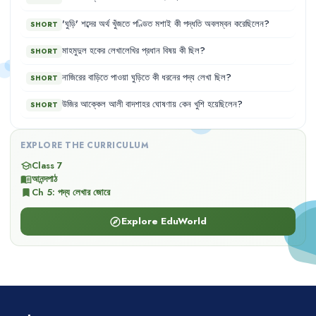
'
ঘুড়ি
'
শব্দের
অর্থ
খুঁজতে
পণ্ডিত
মশাই
কী
পদ্ধতি
অবলম্বন
করেছিলেন
?
SHORT
মাহমুদুল
হকের
লেখালেখির
প্রধান
বিষয়
কী
ছিল
?
SHORT
নাজিরের
বাড়িতে
পাওয়া
ঘুড়িতে
কী
ধরনের
পদ্য
লেখা
ছিল
?
SHORT
উজির
আক্কেল
আলী
বাদশাহর
ঘোষণায়
কেন
খুশি
হয়েছিলেন
?
SHORT
EXPLORE THE CURRICULUM
Class 7
school
আনন্দপাঠ
menu_book
Ch
5
:
পদ্য লেখার জোরে
bookmark
Explore EduWorld
explore