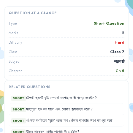
QUESTION AT A GLANCE
Short Question
Type
2
Marks
Hard
Difficulty
Class 7
Class
আনন্দপাঠ
Subject
Ch
5
Chapter
RELATED QUESTIONS
চটপটে
ছেলেটি
ঘুড়ি
সম্পর্কে
বাদশাহকে
কী
প্রশ্ন
করেছিল
?
SHORT
মাহমুদুল
হক
কত
সালে
এবং
কোথায়
জন্মগ্রহণ
করেন
?
SHORT
পণ্ডিত
মশাইয়ের
'
ঘুড়ি
'
শব্দের
অর্থ
খোঁজার
ব্যর্থতার
কারণ
ব্যাখ্যা
করো
।
SHORT
উজির
আক্কেল
আলীর
পরিণতি
কী
হয়েছিল
?
SHORT