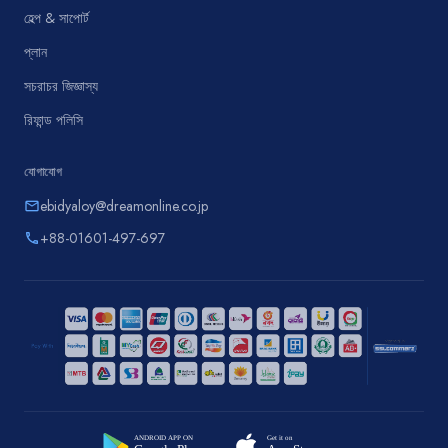
হেল্প & সাপোর্ট
প্লান
সচরাচর জিজ্ঞাস্য
রিফান্ড পলিসি
যোগাযোগ
ebidyaloy@dreamonline.co.jp
email
+88-01601-497-697
phone