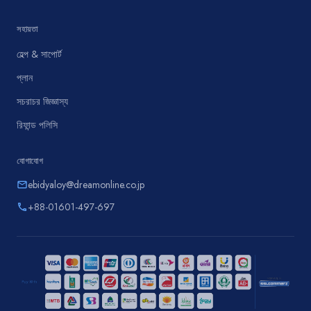
সহায়তা
হেল্প & সাপোর্ট
প্লান
সচরাচর জিজ্ঞাস্য
রিফান্ড পলিসি
যোগাযোগ
ebidyaloy@dreamonline.co.jp
email
+88-01601-497-697
phone