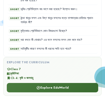
চাষ
শুরু
হয়েছে
?
ভূমির
শ্রেণিবিন্যাস
কয়
ভাগে
করা
হয়েছে
?
উল্লেখ
করুন
।
SHORT
ঠান্ডা
ঋতুর
ফসল
এবং
উষ্ণ
ঋতুর
ফসলের
মধ্যে
তাপমাত্রার
চাহিদার
প্রধান
SHORT
পার্থক্য
কী
?
মৃত্তিকার
শ্রেণিবিভাগে
কোন
বিষয়গুলো
বিবেচ্য
?
SHORT
খরা
বলতে
কী
বোঝায়
?
এর
ফলে
ফসলের
ফলন
কেন
কমে
যায়
?
SHORT
অতিবৃষ্টির
কারণে
ফসলের
কী
ধরনের
ক্ষতি
হতে
পারে
?
SHORT
EXPLORE THE CURRICULUM
Class 7
school
কৃষিশিক্ষা
menu_book
Ch
4
:
কৃষি ও জলবায়ু
bookmark
Explore EduWorld
explore