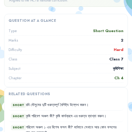
Aligned to the NCTB national curriculum.
QUESTION AT A GLANCE
Short Question
Type
2
Marks
Hard
Difficulty
Class 7
Class
কৃষিশিক্ষা
Subject
Ch
4
Chapter
RELATED QUESTIONS
রবি
মৌসুমের
দুটি
গুরুত্বপূর্ণ
বৈশিষ্ট্য
উল্লেখ
করুন
।
SHORT
কৃষি
পরিবেশ
অঞ্চল
কী
?
কৃষি
কার্যক্রমে
এর
গুরুত্ব
ব্যাখ্যা
করুন
।
SHORT
পরিবেশ
অঞ্চল
১
এর
বিশেষ
ফসল
কী
?
বর্তমানে
সেখানে
আর
কোন
ফসলের
SHORT