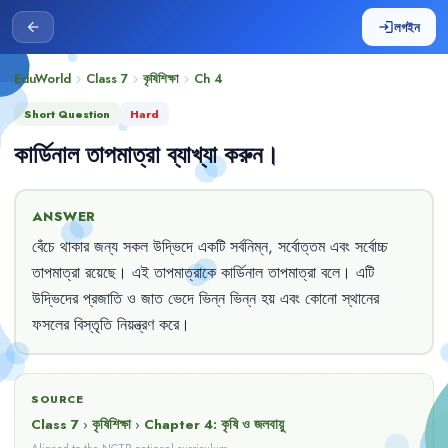
লগইন
arrow_back
login
EduWorld
Class 7
কৃষিশিক্ষা
Ch
4
chevron_right
chevron_right
chevron_right
Short Question
Hard
কার্ডিনাল
তাপমাত্রা
ব্যাখ্যা
করুন
।
ANSWER
বেঁচে
থাকার
জন্য
সকল
উদ্ভিদে
একটি
সর্বনিম্ন
,
সর্বোত্তম
এবং
সর্বোচ্চ
তাপমাত্রা
রয়েছে
।
এই
তাপমাত্রাকে
কার্ডিনাল
তাপমাত্রা
বলে
।
এটি
উদ্ভিদের
প্রজাতি
ও
জাত
ভেদে
ভিন্ন
ভিন্ন
হয়
এবং
কোনো
স্থানের
ফসলের
বিস্তৃতি
নিয়ন্ত্রণ
করে
।
SOURCE
Class 7
›
কৃষিশিক্ষা
›
Chapter
4
:
কৃষি ও জলবায়ু