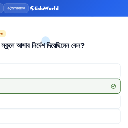
EduWorld
প্রশ্নব্যাংক
public
auto_awesome
্ষা
স্কুলে
আসার
নির্দেশ
দিয়েছিলেন
কেন
?
check_circle