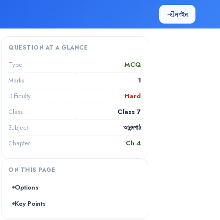
লগইন
login
QUESTION AT A GLANCE
MCQ
Type
1
Marks
Hard
Difficulty
Class 7
Class
আনন্দপাঠ
Subject
Ch
4
Chapter
ON THIS PAGE
Options
Key Points