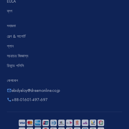
EULA
ব্লগ
সহায়তা
হেল্প & সাপোর্ট
প্লান
সচরাচর জিজ্ঞাস্য
রিফান্ড পলিসি
যোগাযোগ
ebidyaloy@dreamonline.co.jp
email
+88-01601-497-697
phone