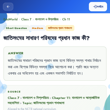
লগইন
arrow_back
login
EduWorld
Class 7
বাংলাদেশ ও বিশ্বপরিচয়
Ch
11
chevron_right
chevron_right
chevron_right
Short Question
Medium
জাতিসংঘের প্রধান শাখাগুলো
জাতিসংঘের
সাধারণ
পরিষদের
প্রধান
কাজ
কী
?
ANSWER
জাতিসংঘের
সাধারণ
পরিষদের
প্রধান
কাজ
হলো
বিভিন্ন
সদস্য
শাখায়
নির্বাচন
করা
এবং
বিশ্বের
বিভিন্ন
সমস্যা
নিয়ে
আলোচনা
করা
।
প্রতি
বছর
অন্তত
একবার
এর
অধিবেশন
হয়
এবং
একজন
সভাপতি
নির্বাচিত
হন
।
SOURCE
Class 7
›
বাংলাদেশ ও বিশ্বপরিচয়
›
Chapter
11
:
বাংলাদেশ ও আন্তর্জাতিক
সহযোগিতা
›
Topic:
জাতিসংঘের প্রধান শাখাগুলো
Aligned to the NCTB national curriculum.