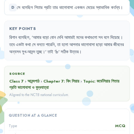
সে
বলেছিল
পিতার
প্রতি
তার
ভালোবাসা
একজন
মেয়ের
স্বাভাবিক
কর্তব্য
।
D
KEY POINTS
রিগান
বলেছিল
,
'
আমার
বড়ো
বোন
দেখি
আমারই
মনের
কথাগুলো
সব
বলে
দিয়েছে
।
তবে
একটা
কথা
সে
বলতে
পারেনি
,
তা
হলো
আপনার
ভালোবাসা
ছাড়া
আমার
জীবনের
অন্যসব
সুখ-আনন্দ
তুচ্ছ
।'
তাই
'
b
'
সঠিক
উত্তর
।
SOURCE
Class 7
›
আনন্দপাঠ
›
Chapter
7
:
কিং লিয়ার
›
Topic:
কর্ডেলিয়ার পিতার
প্রতি ভালোবাসা ও যুদ্ধযাত্রা
Aligned to the NCTB national curriculum.
QUESTION AT A GLANCE
MCQ
Type