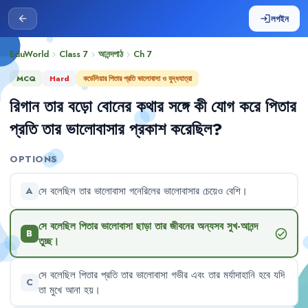
লগইন
arrow_back
login
EduWorld
Class 7
আনন্দপাঠ
Ch
7
chevron_right
chevron_right
chevron_right
MCQ
Hard
কর্ডেলিয়ার পিতার প্রতি ভালোবাসা ও যুদ্ধযাত্রা
রিগান
তার
বড়ো
বোনের
কথার
সঙ্গে
কী
যোগ
করে
পিতার
প্রতি
তার
ভালোবাসার
প্রকাশ
করেছিল
?
OPTIONS
সে
বলেছিল
তার
ভালোবাসা
গনেরিলের
ভালোবাসার
চেয়েও
বেশি
।
A
সে
বলেছিল
পিতার
ভালোবাসা
ছাড়া
তার
জীবনের
অন্যসব
সুখ-আনন্দ
check_circle
B
তুচ্ছ
।
সে
বলেছিল
পিতার
প্রতি
তার
ভালোবাসা
গভীর
এবং
তার
মর্যাদাহানি
হবে
যদি
C
তা
মুখে
আনা
হয়
।