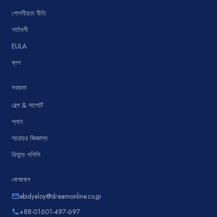
গোপনীয়তা নীতি
শর্তাবলী
EULA
ব্লগ
সহায়তা
হেল্প & সাপোর্ট
প্লান
সচরাচর জিজ্ঞাস্য
রিফান্ড পলিসি
যোগাযোগ
ebidyaloy@dreamonline.co.jp
email
+88-01601-497-697
phone