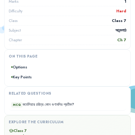
1
Marks
Hard
Difficulty
Class 7
Class
আনন্দপাঠ
Subject
Ch
7
Chapter
ON THIS PAGE
Options
Key Points
RELATED QUESTIONS
কর্ডেলিয়ার
চরিত্র
কোন
গুণাবলির
প্রতীক
?
MCQ
EXPLORE THE CURRICULUM
Class 7
school