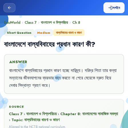
লগইন
arrow_back
login
EduWorld
Class 7
বাংলাদেশ ও বিশ্বপরিচয়
Ch
8
chevron_right
chevron_right
chevron_right
Short Question
Medium
বাল্যবিবাহের ধারণা ও কারণ
বাংলাদেশে
বাল্যবিবাহের
প্রধান
কারণ
কী
?
ANSWER
বাংলাদেশে
বাল্যবিবাহের
প্রধান
কারণ
হচ্ছে
দারিদ্র্য
।
দরিদ্র
পিতা
তার
কন্যা
সন্তানের
জীবনযাপনের
ব্যয়ভার
বহন
করতে
না
পেরে
মেয়েকে
দ্রুত
বিয়ে
দেবার
সিদ্ধান্ত
গ্রহণ
করে
।
SOURCE
Class 7
›
বাংলাদেশ ও বিশ্বপরিচয়
›
Chapter
8
:
বাংলাদেশের সামাজিক সমস্যা
›
Topic:
বাল্যবিবাহের ধারণা ও কারণ
Aligned to the NCTB national curriculum.