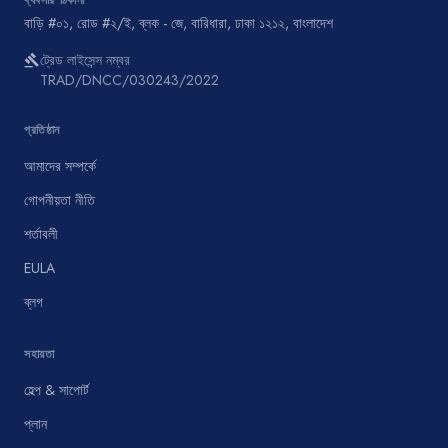
ব্যবসার ঠিকানা
বাড়ি #০১, রোড #২/ই, ব্লক - জে, বারিধারা, ঢাকা ১২১২, বাংলাদেশ
ট্রেড লাইসেন্স নম্বর
gavel
TRAD/DNCC/030243/2022
প্রতিষ্ঠান
আমাদের সম্পর্কে
গোপনীয়তা নীতি
শর্তাবলী
EULA
ব্লগ
সহায়তা
হেল্প & সাপোর্ট
প্লান