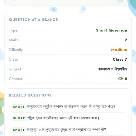
QUESTION AT A GLANCE
Short Question
Type
2
Marks
Medium
Difficulty
Class 7
Class
বাংলাদেশ ও বিশ্বপরিচয়
Subject
Ch
8
Chapter
RELATED QUESTIONS
বাল্যবিবাহের
অনুষ্ঠান
সম্পাদন
বা
পরিচালনা
করলে
কী
শাস্তি
হতে
পারে
?
SHORT
দারিদ্র্য
ছাড়া
বাল্যবিবাহের
আরও
দুটি
কারণ
উল্লেখ
করো
।
SHORT
মাতৃমৃত্যু
ও
শিশুমৃত্যুর
হার
বৃদ্ধির
সাথে
বাল্যবিবাহের
সম্পর্ক
কী
?
SHORT