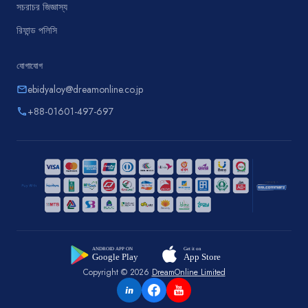
সচরাচর জিজ্ঞাস্য
রিফান্ড পলিসি
যোগাযোগ
ebidyaloy@dreamonline.co.jp
email
+88-01601-497-697
phone
Copyright © 2026
DreamOnline Limited
in