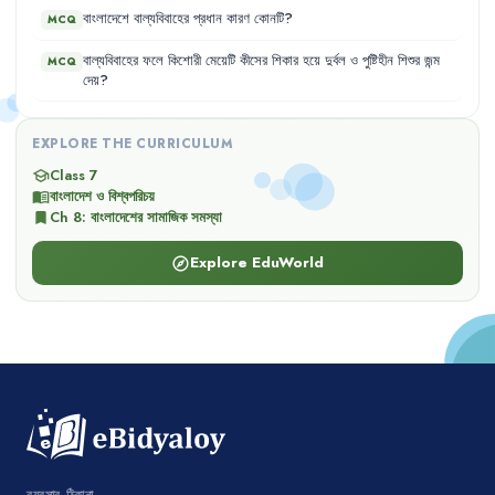
বাংলাদেশে
বাল্যবিবাহের
প্রধান
কারণ
কোনটি
?
MCQ
বাল্যবিবাহের
ফলে
কিশোরী
মেয়েটি
কীসের
শিকার
হয়ে
দুর্বল
ও
পুষ্টিহীন
শিশুর
জন্ম
MCQ
দেয়
?
EXPLORE THE CURRICULUM
Class 7
school
বাংলাদেশ ও বিশ্বপরিচয়
menu_book
Ch
8
:
বাংলাদেশের সামাজিক সমস্যা
bookmark
Explore EduWorld
explore