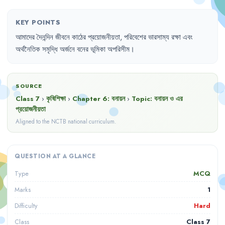
KEY POINTS
আমাদের
দৈনন্দিন
জীবনে
কাঠের
প্রয়োজনীয়তা
,
পরিবেশের
ভারসাম্য
রক্ষা
এবং
অর্থনৈতিক
সমৃদ্ধি
অর্জনে
বনের
ভূমিকা
অপরিসীম
।
SOURCE
Class 7
›
কৃষিশিক্ষা
›
Chapter
6
:
বনায়ন
›
Topic:
বনায়ন ও এর
প্রয়োজনীয়তা
Aligned to the NCTB national curriculum.
QUESTION AT A GLANCE
MCQ
Type
1
Marks
Hard
Difficulty
Class 7
Class