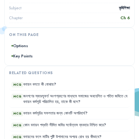
কৃষিশিক্ষা
Subject
Ch
6
Chapter
ON THIS PAGE
Options
Key Points
RELATED QUESTIONS
বনায়ন
বলতে
কী
বোঝায়
?
MCQ
জনগণের
স্বতঃস্ফূর্ত
অংশগ্রহণের
মাধ্যমে
সমাজের
অবহেলিত
ও
পতিত
জমিতে
যে
MCQ
বনায়ন
কর্মসূচি
পরিচালিত
হয়
,
তাকে
কী
বলে
?
বনায়ন
কর্মসূচির
সফলতার
জন্য
কোনটি
অপরিহার্য
?
MCQ
কোন
বনায়ন
পদ্ধতি
সীমিত
জমির
সর্বোত্তম
ব্যবহার
নিশ্চিত
করে
?
MCQ
বনায়নের
ফলে
মাটির
পুষ্টি
উপাদানের
অপচয়
রোধ
হয়
কীভাবে
?
MCQ