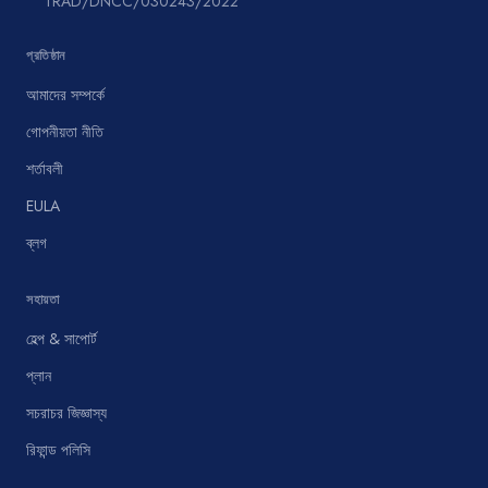
TRAD/DNCC/030243/2022
প্রতিষ্ঠান
আমাদের সম্পর্কে
গোপনীয়তা নীতি
শর্তাবলী
EULA
ব্লগ
সহায়তা
হেল্প & সাপোর্ট
প্লান
সচরাচর জিজ্ঞাস্য
রিফান্ড পলিসি