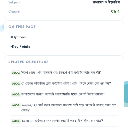
বাংলাদেশ ও বিশ্বপরিচয়
Subject
Ch
4
Chapter
ON THIS PAGE
Options
Key Points
RELATED QUESTIONS
বিদেশ
থেকে
পণ্য
আমদানি
এবং
বিদেশে
পণ্য
রপ্তানি
করার
নাম
কী
?
MCQ
যে
দেশের
আমদানির
চেয়ে
রপ্তানির
পরিমাণ
বেশি
,
তাকে
কেমন
দেশ
ধরা
হয়
?
MCQ
বাংলাদেশের
প্রধান
আমদানি
পণ্যসামগ্রীর
মধ্যে
কোনটি
উল্লেখযোগ্য
?
MCQ
২০২৩-২০২৪
অর্থ
বছরে
বাংলাদেশ
সবচেয়ে
বেশি
পণ্য
আমদানি
করেছে
কোন
দেশ
MCQ
থেকে
?
২০২৩-২৪
অর্থবছরে
বাংলাদেশের
রপ্তানি
আয়ে
শীর্ষে
ছিল
কোন
খাত
?
MCQ