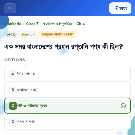
লগইন
arrow_back
login
EduWorld
Class 7
বাংলাদেশ ও বিশ্বপরিচয়
Ch
4
chevron_right
chevron_right
chevron_right
MCQ
Medium
বাংলাদেশের আমদানি ও রপ্তানি
এক
সময়
বাংলাদেশের
প্রধান
রপ্তানি
পণ্য
কী
ছিল
?
OPTIONS
তৈরি
পোশাক
A
হিমায়িত
চিংড়ি
B
পাট
ও
পাটজাত
দ্রব্য
check_circle
C
ঔষধ
সামগ্রী
D