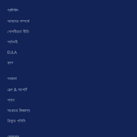
প্রতিষ্ঠান
আমাদের সম্পর্কে
গোপনীয়তা নীতি
শর্তাবলী
EULA
ব্লগ
সহায়তা
হেল্প & সাপোর্ট
প্লান
সচরাচর জিজ্ঞাস্য
রিফান্ড পলিসি
যোগাযোগ