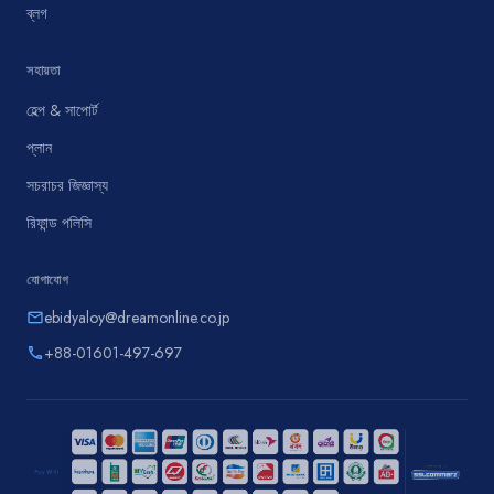
ব্লগ
সহায়তা
হেল্প & সাপোর্ট
প্লান
সচরাচর জিজ্ঞাস্য
রিফান্ড পলিসি
যোগাযোগ
ebidyaloy@dreamonline.co.jp
email
+88-01601-497-697
phone