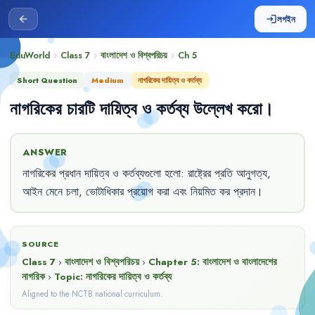
লগইন
arrow_back
login
EduWorld
Class 7
বাংলাদেশ ও বিশ্বপরিচয়
Ch
5
chevron_right
chevron_right
chevron_right
Short Question
Medium
নাগরিকের দায়িত্ব ও কর্তব্য
নাগরিকের
চারটি
দায়িত্ব
ও
কর্তব্য
উল্লেখ
করো
।
ANSWER
নাগরিকের
প্রধান
দায়িত্ব
ও
কর্তব্যগুলো
হলো
:
রাষ্ট্রের
প্রতি
আনুগত্য
,
আইন
মেনে
চলা
,
ভোটাধিকার
প্রয়োগ
করা
এবং
নিয়মিত
কর
প্রদান
।
SOURCE
Class 7
›
বাংলাদেশ ও বিশ্বপরিচয়
›
Chapter
5
:
বাংলাদেশ ও বাংলাদেশের
নাগরিক
›
Topic:
নাগরিকের দায়িত্ব ও কর্তব্য
Aligned to the NCTB national curriculum.