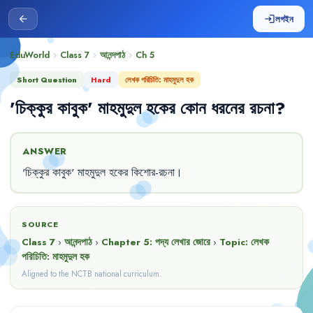
লগইন
arrow_back
login
EduWorld
Class 7
আনন্দপাঠ
Ch
5
chevron_right
chevron_right
chevron_right
Short Question
Hard
লেখক পরিচিতি: মাহমুদুল হক
'
চিক্কুর
কাবুক
'
মাহমুদুল
হকের
কোন
ধরনের
রচনা
?
ANSWER
'
চিক্কুর
কাবুক
'
মাহমুদুল
হকের
কিশোর-রচনা
।
SOURCE
Class 7
›
আনন্দপাঠ
›
Chapter
5
:
পদ্য লেখার জোরে
›
Topic:
লেখক
পরিচিতি: মাহমুদুল হক
Aligned to the NCTB national curriculum.