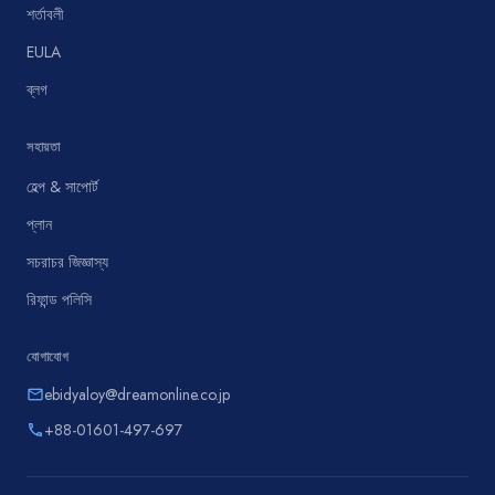
শর্তাবলী
EULA
ব্লগ
সহায়তা
হেল্প & সাপোর্ট
প্লান
সচরাচর জিজ্ঞাস্য
রিফান্ড পলিসি
যোগাযোগ
ebidyaloy@dreamonline.co.jp
email
+88-01601-497-697
phone