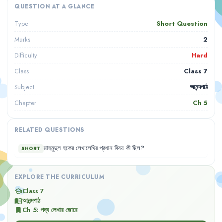
QUESTION AT A GLANCE
Short Question
Type
2
Marks
Hard
Difficulty
Class 7
Class
আনন্দপাঠ
Subject
Ch
5
Chapter
RELATED QUESTIONS
মাহমুদুল
হকের
লেখালেখির
প্রধান
বিষয়
কী
ছিল
?
SHORT
EXPLORE THE CURRICULUM
Class 7
school
আনন্দপাঠ
menu_book
Ch
5
:
পদ্য লেখার জোরে
bookmark