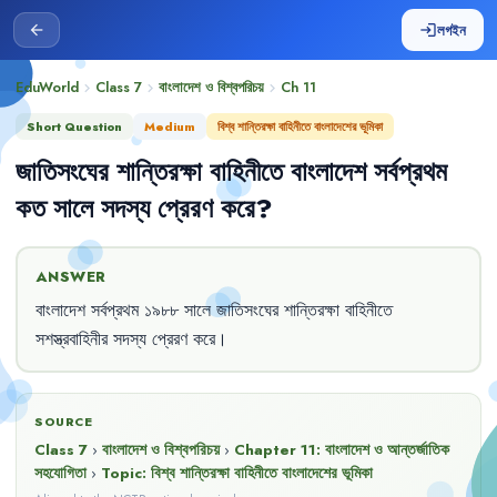
লগইন
arrow_back
login
EduWorld
Class 7
বাংলাদেশ ও বিশ্বপরিচয়
Ch
11
chevron_right
chevron_right
chevron_right
Short Question
Medium
বিশ্ব শান্তিরক্ষা বাহিনীতে বাংলাদেশের ভূমিকা
জাতিসংঘের
শান্তিরক্ষা
বাহিনীতে
বাংলাদেশ
সর্বপ্রথম
কত
সালে
সদস্য
প্রেরণ
করে
?
ANSWER
বাংলাদেশ
সর্বপ্রথম
১৯৮৮
সালে
জাতিসংঘের
শান্তিরক্ষা
বাহিনীতে
সশস্ত্রবাহিনীর
সদস্য
প্রেরণ
করে
।
SOURCE
Class 7
›
বাংলাদেশ ও বিশ্বপরিচয়
›
Chapter
11
:
বাংলাদেশ ও আন্তর্জাতিক
সহযোগিতা
›
Topic:
বিশ্ব শান্তিরক্ষা বাহিনীতে বাংলাদেশের ভূমিকা