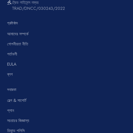
ট্রেড লাইসেন্স নম্বর
gavel
TRAD/DNCC/030243/2022
প্রতিষ্ঠান
আমাদের সম্পর্কে
গোপনীয়তা নীতি
শর্তাবলী
EULA
ব্লগ
সহায়তা
হেল্প & সাপোর্ট
প্লান
সচরাচর জিজ্ঞাস্য
রিফান্ড পলিসি