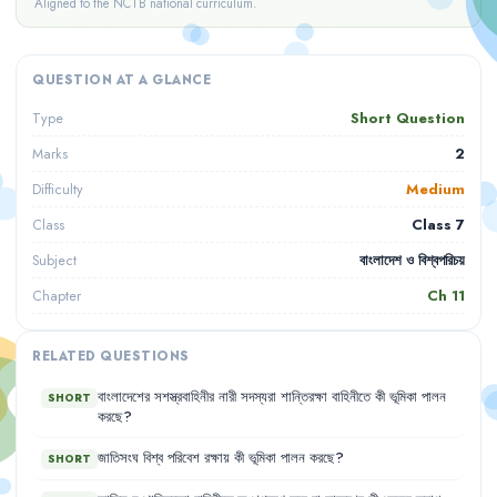
Aligned to the NCTB national curriculum.
QUESTION AT A GLANCE
Short Question
Type
2
Marks
Medium
Difficulty
Class 7
Class
বাংলাদেশ ও বিশ্বপরিচয়
Subject
Ch
11
Chapter
RELATED QUESTIONS
বাংলাদেশের
সশস্ত্রবাহিনীর
নারী
সদস্যরা
শান্তিরক্ষা
বাহিনীতে
কী
ভূমিকা
পালন
SHORT
করছে
?
জাতিসংঘ
বিশ্ব
পরিবেশ
রক্ষায়
কী
ভূমিকা
পালন
করছে
?
SHORT