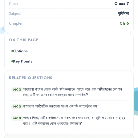
Class 7
Class
কৃষিশিক্ষা
Subject
Ch
6
Chapter
ON THIS PAGE
Options
Key Points
RELATED QUESTIONS
গাছপালা
বাতাস
থেকে
কার্বন
ডাইঅক্সাইড
গ্রহণ
করে
এবং
অক্সিজেনের
জোগান
MCQ
দেয়
,
এটি
বনায়নের
কোন
গুরুত্বের
সাথে
সম্পর্কিত
?
বনায়নের
অর্থনৈতিক
গুরুত্বের
মধ্যে
কোনটি
অন্তর্ভুক্ত
নয়
?
MCQ
গাছের
শিকড়
মাটির
কণাগুলোকে
শক্ত
করে
ধরে
রাখে
,
যা
ভূমি
ক্ষয়
রোধে
সাহায্য
MCQ
করে
।
এটি
বনায়নের
কোন
গুরুত্বের
উদাহরণ
?