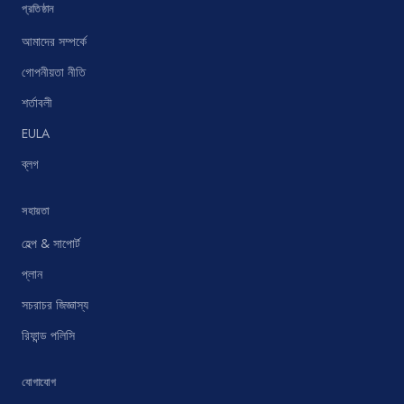
প্রতিষ্ঠান
আমাদের সম্পর্কে
গোপনীয়তা নীতি
শর্তাবলী
EULA
ব্লগ
সহায়তা
হেল্প & সাপোর্ট
প্লান
সচরাচর জিজ্ঞাস্য
রিফান্ড পলিসি
যোগাযোগ