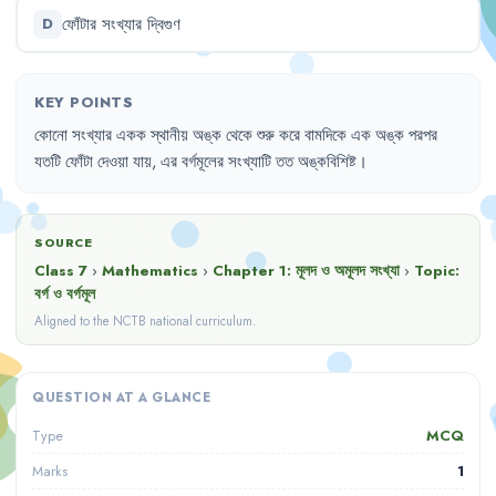
ফোঁটার
সংখ্যার
দ্বিগুণ
D
KEY POINTS
কোনো
সংখ্যার
একক
স্থানীয়
অঙ্ক
থেকে
শুরু
করে
বামদিকে
এক
অঙ্ক
পরপর
যতটি
ফোঁটা
দেওয়া
যায়
,
এর
বর্গমূলের
সংখ্যাটি
তত
অঙ্কবিশিষ্ট
।
SOURCE
Class 7
›
Mathematics
›
Chapter
1
:
মূলদ ও অমূলদ সংখ্যা
›
Topic:
বর্গ ও বর্গমূল
Aligned to the NCTB national curriculum.
QUESTION AT A GLANCE
MCQ
Type
1
Marks