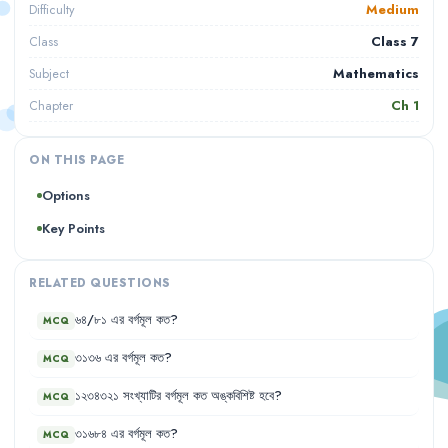
Medium
Difficulty
Class 7
Class
Mathematics
Subject
Ch
1
Chapter
ON THIS PAGE
Options
Key Points
RELATED QUESTIONS
৬৪/৮১
এর
বর্গমূল
কত
?
MCQ
৩১৩৬
এর
বর্গমূল
কত
?
MCQ
১২৩৪৩২১
সংখ্যাটির
বর্গমূল
কত
অঙ্কবিশিষ্ট
হবে
?
MCQ
৩১৬৮৪
এর
বর্গমূল
কত
?
MCQ