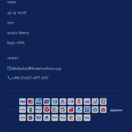
সহায়তা
হেল্প & সাপোর্ট
প্লান
সচরাচর জিজ্ঞাস্য
রিফান্ড পলিসি
যোগাযোগ
ebidyaloy@dreamonline.co.jp
email
+88-01601-497-697
phone