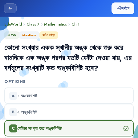
লগইন
arrow_back
login
EduWorld
Class 7
Mathematics
Ch
1
chevron_right
chevron_right
chevron_right
MCQ
Medium
বর্গ ও বর্গমূল
কোনো
সংখ্যার
একক
স্থানীয়
অঙ্ক
থেকে
শুরু
করে
বামদিকে
এক
অঙ্ক
পরপর
যতটি
ফোঁটা
দেওয়া
যায়
,
এর
বর্গমূলের
সংখ্যাটি
কত
অঙ্কবিশিষ্ট
হবে
?
OPTIONS
১
অঙ্কবিশিষ্ট
A
২
অঙ্কবিশিষ্ট
B
ফোঁটার
সংখ্যা
তত
অঙ্কবিশিষ্ট
check_circle
C