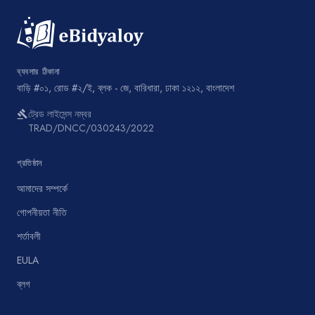
ব্যবসার ঠিকানা
বাড়ি #০১, রোড #২/ই, ব্লক - জে, বারিধারা, ঢাকা ১২১২, বাংলাদেশ
ট্রেড লাইসেন্স নম্বর
gavel
TRAD/DNCC/030243/2022
প্রতিষ্ঠান
আমাদের সম্পর্কে
গোপনীয়তা নীতি
শর্তাবলী
EULA
ব্লগ