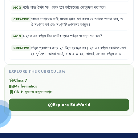
বর্গের
বাহুর
দৈর্ঘ্য
'
ক
'
একক
হলে
বর্গক্ষেত্রের
ক্ষেত্রফল
কত
হবে
?
MCQ
কোনো
সংখ্যাকে
সেই
সংখ্যা
দ্বারা
গুণ
করলে
যে
গুণফল
পাওয়া
যায়
,
তা
CREATIVE
ঐ
সংখ্যার
বর্গ
এবং
সংখ্যাটি
গুণফলের
বর্গমূল
।
৯.২৫৩
এর
বর্গমূল
তিন
দশমিক
স্থান
পর্যন্ত
আসন্ন
মান
কত
?
MCQ
\sqrt{}
বর্গমূল প্রকাশের জন্য
চিহ্ন ব্যবহৃত হয়। ২৫ এর বর্গমূল বোঝাতে লেখা
CREATIVE
\sqrt{২৫}
২৫
হয়
। আমরা জানি, ৫ × ৫ = ২৫, কাজেই ২৫ এর বর্গমূল ৫ অর্থাৎ
\sqrt{২৫}
২৫
=
৫
।
= ৫
EXPLORE THE CURRICULUM
Class 7
school
Mathematics
menu_book
Ch
1
:
মূলদ ও অমূলদ সংখ্যা
bookmark
Explore EduWorld
explore