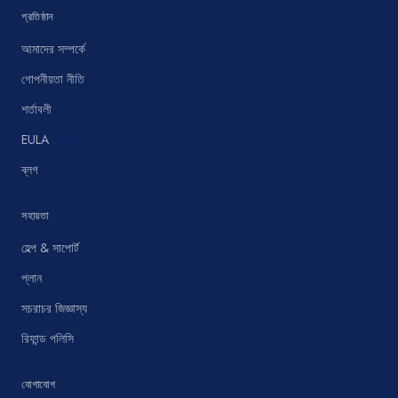
প্রতিষ্ঠান
আমাদের সম্পর্কে
গোপনীয়তা নীতি
শর্তাবলী
EULA
ব্লগ
সহায়তা
হেল্প & সাপোর্ট
প্লান
সচরাচর জিজ্ঞাস্য
রিফান্ড পলিসি
যোগাযোগ