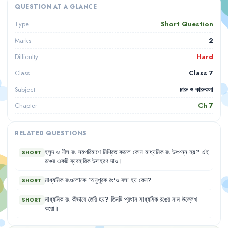
QUESTION AT A GLANCE
Short Question
Type
2
Marks
Hard
Difficulty
Class 7
Class
চারু ও কারুকলা
Subject
Ch
7
Chapter
RELATED QUESTIONS
হলুদ
ও
নীল
রং
সমপরিমাণে
মিশ্রিত
করলে
কোন
মাধ্যমিক
রং
উৎপন্ন
হয়
?
এই
SHORT
রঙের
একটি
ব্যবহারিক
উদাহরণ
দাও
।
মাধ্যমিক
রংগুলোকে
'
অনুপূরক
রং'ও
বলা
হয়
কেন
?
SHORT
মাধ্যমিক
রং
কীভাবে
তৈরি
হয়
?
তিনটি
প্রধান
মাধ্যমিক
রঙের
নাম
উল্লেখ
SHORT
করো
।