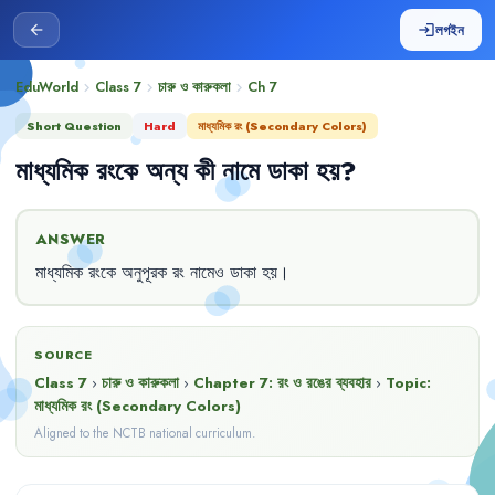
লগইন
arrow_back
login
EduWorld
Class 7
চারু ও কারুকলা
Ch
7
chevron_right
chevron_right
chevron_right
Short Question
Hard
মাধ্যমিক রং (Secondary Colors)
মাধ্যমিক
রংকে
অন্য
কী
নামে
ডাকা
হয়
?
ANSWER
মাধ্যমিক
রংকে
অনুপূরক
রং
নামেও
ডাকা
হয়
।
SOURCE
Class 7
›
চারু ও কারুকলা
›
Chapter
7
:
রং ও রঙের ব্যবহার
›
Topic:
মাধ্যমিক রং (Secondary Colors)
Aligned to the NCTB national curriculum.