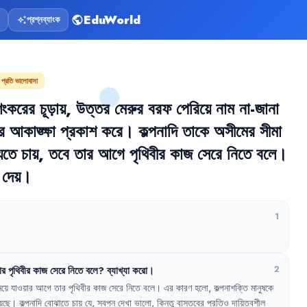
EduWorld
প্রশ্নব্যাংক
public
auto_awesome
 প্রতি ভালোবাসা
শংকরের
চূড়ায়
,
উত্তর
মেরুর
বরফ
পেরিয়ে
নাম
না-জানা
র
আকাঙ্ক্ষা
প্রকাশ
করে
।
কল্পনাদি
তাকে
অসীমের
সীমা
েতে
চায়
,
তবে
তার
আগে
পৃথিবীর
কাজ
সেরে
নিতে
বলে
।
দেয়
।
1
ার
পৃথিবীর
কাজ
সেরে
নিতে
বলে
?
ব্যাখ্যা
করো
।
2
িয়ে
যাওয়ার
আগে
তার
পৃথিবীর
কাজ
সেরে
নিতে
বলে
।
এর
কারণ
হলো
,
কল্পনাশক্তি
মানুষকে
েছে
।
কল্পনাদি
বোঝাতে
চায়
যে
,
স্বপ্ন
দেখা
ভালো
,
কিন্তু
বাস্তবের
প্রতিও
দায়িত্বশীল