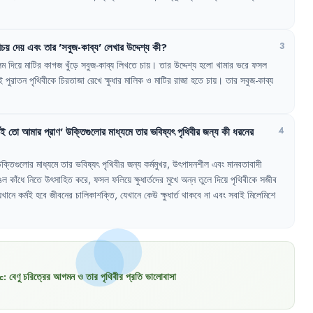
িচয়
দেয়
এবং
তার
'
সবুজ-কাব্য
'
লেখার
উদ্দেশ্য
কী
?
3
লম
দিয়ে
মাটির
কাগজ
খুঁড়ে
সবুজ-কাব্য
লিখতে
চায়
।
তার
উদ্দেশ্য
হলো
খামার
ভরে
ফসল
ই
পুরাতন
পৃথিবীকে
চিরতাজা
রেখে
ক্ষুধার
মালিক
ও
মাটির
রাজা
হতে
চায়
।
তার
সবুজ-কাব্য
মই
তো
আমার
প্রাণ
'
উক্তিগুলোর
মাধ্যমে
তার
ভবিষ্যৎ
পৃথিবীর
জন্য
কী
ধরনের
4
ক্তিগুলোর
মাধ্যমে
তার
ভবিষ্যৎ
পৃথিবীর
জন্য
কর্মমুখর
,
উৎপাদনশীল
এবং
মানবতাবাদী
ঙল
কাঁধে
নিতে
উৎসাহিত
করে
,
ফসল
ফলিয়ে
ক্ষুধার্তদের
মুখে
অন্ন
তুলে
দিয়ে
পৃথিবীকে
সজীব
েখানে
কর্মই
হবে
জীবনের
চালিকাশক্তি
,
যেখানে
কেউ
ক্ষুধার্ত
থাকবে
না
এবং
সবাই
মিলেমিশে
c:
বেণু চরিত্রের আগমন ও তার পৃথিবীর প্রতি ভালোবাসা