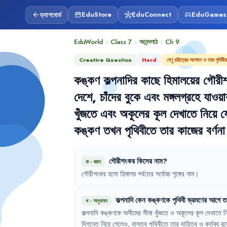
ড্যাশবোর্ড
EduStore
EduConnect
EduGames
arrow_back
storefront
hub
sports_esports
EduWorld
Class 7
আনন্দপাঠ
Ch
9
chevron_right
chevron_right
chevron_right
Creative Question
Hard
বেণু চরিত্রের আগমন ও তার পৃথিবীর
কঙ্কণ
কল্পনাদির
কাছে
হিমালয়ের
গৌরী
দেশে
,
চাঁদের
বুকে
এবং
মঙ্গলগ্রহে
যাওয়া
খুঁজতে
এবং
অকূলের
কূল
দেখাতে
নিয়ে
য
কঙ্কণ
তখন
পৃথিবীতে
তার
কাজের
বর্ণনা
গৌরীশংকর
কিসের
নাম
?
ক
·
জ্ঞান
গৌরীশংকর
হলো
হিমালয়
পর্বতের
সর্বোচ্চ
শৃঙ্গের
নাম
।
কল্পনাদি
কেন
কঙ্কণকে
পৃথিবী
ভ্রমণের
আগে
ত
খ
·
অনুধাবন
কল্পনাদি
কঙ্কণকে
অসীমের
সীমা
খুঁজতে
ও
অকূলের
কূল
দেখাতে
ন
দিগন্তে
নিয়ে
গেলেও
,
বাস্তব
পৃথিবীতে
তার
দায়িত্ব
ও
কর্তব্য
রয়