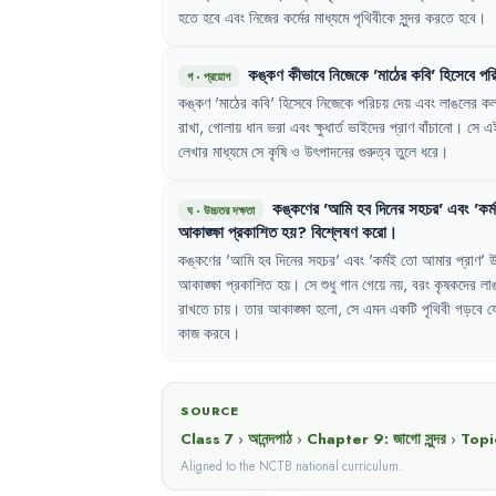
হতে
হবে
এবং
নিজের
কর্মের
মাধ্যমে
পৃথিবীকে
সুন্দর
করতে
হবে
।
কঙ্কণ
কীভাবে
নিজেকে
'
মাঠের
কবি
'
হিসেবে
পর
গ
·
প্রয়োগ
কঙ্কণ
'
মাঠের
কবি
'
হিসেবে
নিজেকে
পরিচয়
দেয়
এবং
লাঙলের
ক
রাখা
,
গোলায়
ধান
ভরা
এবং
ক্ষুধার্ত
ভাইদের
প্রাণ
বাঁচানো
।
সে
এ
লেখার
মাধ্যমে
সে
কৃষি
ও
উৎপাদনের
গুরুত্ব
তুলে
ধরে
।
কঙ্কণের
'
আমি
হব
দিনের
সহচর
'
এবং
'
কর্
ঘ
·
উচ্চতর দক্ষতা
আকাঙ্ক্ষা
প্রকাশিত
হয়
?
বিশ্লেষণ
করো
।
কঙ্কণের
'
আমি
হব
দিনের
সহচর
'
এবং
'
কর্মই
তো
আমার
প্রাণ
'
উ
আকাঙ্ক্ষা
প্রকাশিত
হয়
।
সে
শুধু
গান
গেয়ে
নয়
,
বরং
কৃষকদের
লা
রাখতে
চায়
।
তার
আকাঙ্ক্ষা
হলো
,
সে
এমন
একটি
পৃথিবী
গড়বে
য
কাজ
করবে
।
SOURCE
Class 7
›
আনন্দপাঠ
›
Chapter
9
:
জাগো সুন্দর
›
Topi
Aligned to the NCTB national curriculum.