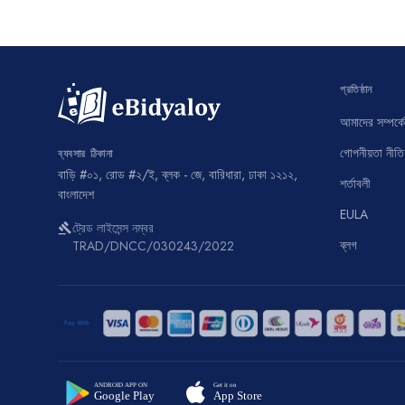
প্রতিষ্ঠান
আমাদের সম্পর্কে
গোপনীয়তা নীতি
ব্যবসার ঠিকানা
বাড়ি #০১, রোড #২/ই, ব্লক - জে, বারিধারা, ঢাকা ১২১২,
শর্তাবলী
বাংলাদেশ
EULA
ট্রেড লাইসেন্স নম্বর
gavel
ব্লগ
TRAD/DNCC/030243/2022