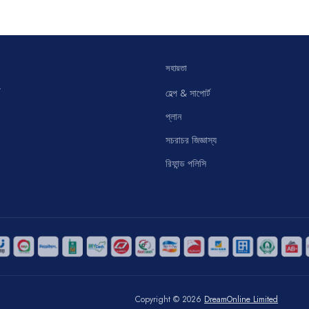
সহায়তা
হেল্প & সাপোর্ট
প্লান
সচরাচর জিজ্ঞাস্য
রিফান্ড পলিসি
Copyright © 2026
DreamOnline Limited