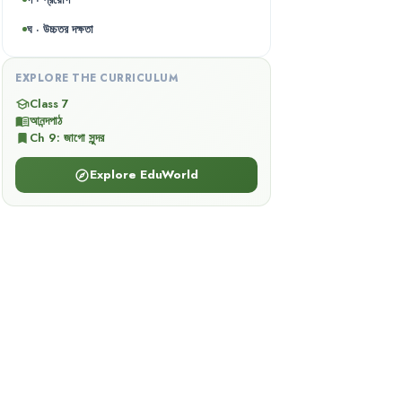
ঘ · উচ্চতর দক্ষতা
EXPLORE THE CURRICULUM
Class 7
school
আনন্দপাঠ
menu_book
Ch
9
:
জাগো সুন্দর
bookmark
Explore EduWorld
explore