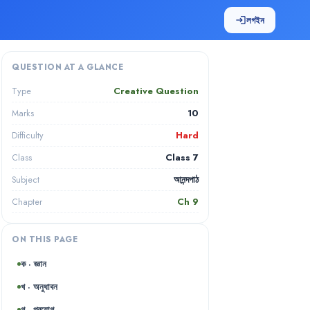
লগইন
login
QUESTION AT A GLANCE
Creative Question
Type
10
Marks
Hard
Difficulty
Class 7
Class
আনন্দপাঠ
Subject
Ch
9
Chapter
ON THIS PAGE
ক · জ্ঞান
খ · অনুধাবন
গ · প্রয়োগ