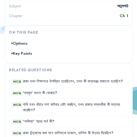
আনন্দপাঠ
Subject
Ch
1
Chapter
ON THIS PAGE
Options
Key Points
RELATED QUESTIONS
রাজা
যখন
শিক্ষালয়ে
উপস্থিত
হয়েছিলেন
,
তখন
কী
বাদ্যযন্ত্র
বাজানো
হয়েছিল
?
MCQ
'
হদ্দমুদ্দ
'
বলতে
কী
বোঝায়
?
MCQ
পাখি
যখন
খাঁচার
শলা
কাটবার
চেষ্টা
করছিল
,
তখন
রাজার
সম্বন্ধীরা
কী
মন্তব্য
MCQ
করেছিল
?
'
অবিদ্যা
'
শব্দের
অর্থ
কী
?
MCQ
রাজা
নিন্দুকদের
কথা
শুনে
ভাগিনাকে
ডাকলে
,
ভাগিনা
কী
উত্তর
দিয়েছিল
?
MCQ