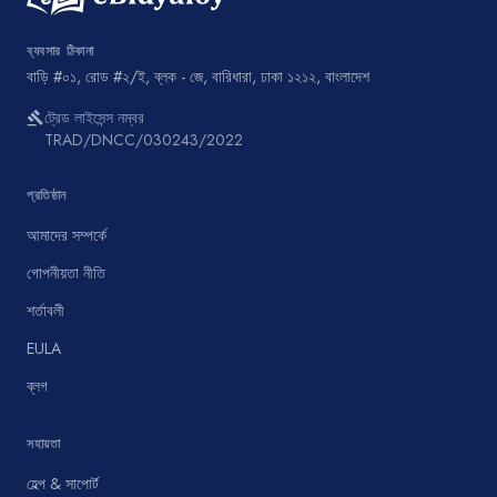
ব্যবসার ঠিকানা
বাড়ি #০১, রোড #২/ই, ব্লক - জে, বারিধারা, ঢাকা ১২১২, বাংলাদেশ
ট্রেড লাইসেন্স নম্বর
gavel
TRAD/DNCC/030243/2022
প্রতিষ্ঠান
আমাদের সম্পর্কে
গোপনীয়তা নীতি
শর্তাবলী
EULA
ব্লগ
সহায়তা
হেল্প & সাপোর্ট