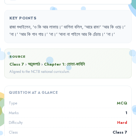
KEY POINTS
রাজা
শুধাইলেন
,
'
ও
কি
আর
লাফায়
।'
ভাগিনা
বলিল
,
'
আরে
রাম
!'
'
আর
কি
ওড়ে
।'
'
না
।'
'
আর
কি
গান
গায়
।'
'
না
।'
'
দানা
না
পাইলে
আর
কি
চেঁচায়
।'
'
না
।'
SOURCE
Class 7
›
আনন্দপাঠ
›
Chapter
1
:
তোতা-কাহিনি
Aligned to the NCTB national curriculum.
QUESTION AT A GLANCE
MCQ
Type
1
Marks
Hard
Difficulty
Class 7
Class