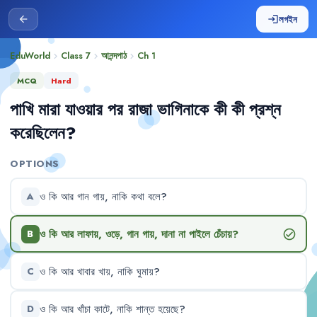
লগইন
arrow_back
login
EduWorld
Class 7
আনন্দপাঠ
Ch
1
chevron_right
chevron_right
chevron_right
MCQ
Hard
পাখি
মারা
যাওয়ার
পর
রাজা
ভাগিনাকে
কী
কী
প্রশ্ন
করেছিলেন
?
OPTIONS
ও
কি
আর
গান
গায়
,
নাকি
কথা
বলে
?
A
ও
কি
আর
লাফায়
,
ওড়ে
,
গান
গায়
,
দানা
না
পাইলে
চেঁচায়
?
check_circle
B
ও
কি
আর
খাবার
খায়
,
নাকি
ঘুমায়
?
C
ও
কি
আর
খাঁচা
কাটে
,
নাকি
শান্ত
হয়েছে
?
D