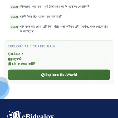
লিপিকরেরা
পর্বতপ্রমাণ
পুথি
তৈরি
করার
পর
কী
পুরস্কার
পেয়েছিল
?
MCQ
পাখিটা
দিনে
দিনে
কেমন
হয়ে
আসছিল
?
MCQ
পাখি
যখন
তার
রোগা
ঠোঁট
দিয়া
খাঁচার
শলা
কাটিবার
চেষ্টা
করছিল
,
তখন
কোতোয়াল
MCQ
কী
বলেছিল
?
EXPLORE THE CURRICULUM
Class 7
school
আনন্দপাঠ
menu_book
Ch
1
:
তোতা-কাহিনি
bookmark
Explore EduWorld
explore