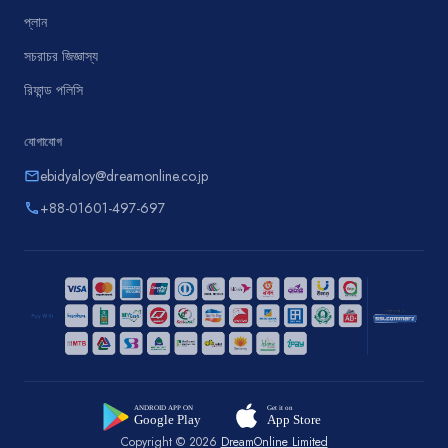
প্লান
সচরাচর জিজ্ঞাস্য
রিফান্ড পলিসি
যোগাযোগ
ebidyaloy@dreamonline.co.jp
email
+88-01601-497-697
phone
Copyright © 2026
DreamOnline Limited