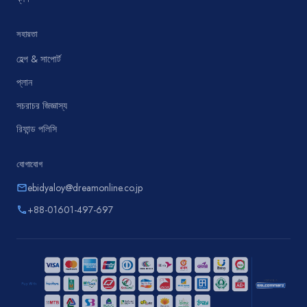
সহায়তা
হেল্প & সাপোর্ট
প্লান
সচরাচর জিজ্ঞাস্য
রিফান্ড পলিসি
যোগাযোগ
ebidyaloy@dreamonline.co.jp
email
+88-01601-497-697
phone