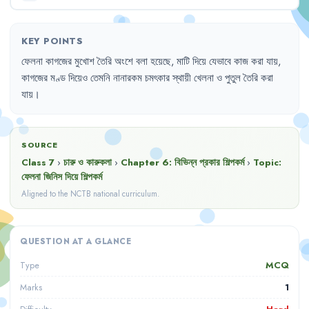
KEY POINTS
ফেলনা
কাগজের
মুখোশ
তৈরি
অংশে
বলা
হয়েছে
,
মাটি
দিয়ে
যেভাবে
কাজ
করা
যায়
,
কাগজের
মণ্ড
দিয়েও
তেমনি
নানারকম
চমৎকার
স্থায়ী
খেলনা
ও
পুতুল
তৈরি
করা
যায়
।
SOURCE
Class 7
›
চারু ও কারুকলা
›
Chapter
6
:
বিভিন্ন প্রকার শিল্পকর্ম
›
Topic:
ফেলনা জিনিস দিয়ে শিল্পকর্ম
Aligned to the NCTB national curriculum.
QUESTION AT A GLANCE
MCQ
Type
1
Marks