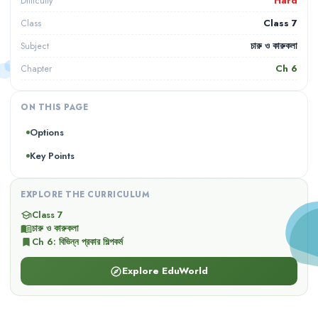
Hard
Difficulty
Class 7
Class
চারু ও কারুকলা
Subject
Ch
6
Chapter
ON THIS PAGE
Options
Key Points
EXPLORE THE CURRICULUM
Class 7
school
চারু ও কারুকলা
menu_book
Ch
6
:
বিভিন্ন প্রকার শিল্পকর্ম
bookmark
Explore EduWorld
explore