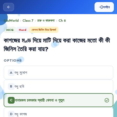
লগইন
arrow_back
login
EduWorld
Class 7
চারু ও কারুকলা
Ch
6
chevron_right
chevron_right
chevron_right
MCQ
Hard
ফেলনা জিনিস দিয়ে শিল্পকর্ম
কাগজের
মণ্ড
দিয়ে
মাটি
দিয়ে
করা
কাজের
মতো
কী
কী
জিনিস
তৈরি
করা
যায়
?
OPTIONS
শুধু
মুখোশ
A
শুধু
ছবি
B
নানারকম
চমৎকার
স্থায়ী
খেলনা
ও
পুতুল
check_circle
C
শুধু
কাগজ
D