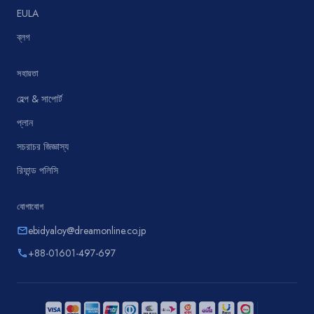
EULA
ব্লগ
সহায়তা
হেল্প & সাপোর্ট
প্লান
সচরাচর জিজ্ঞাস্য
রিফান্ড পলিসি
যোগাযোগ
ebidyaloy@dreamonline.co.jp
email
+88-01601-497-697
phone