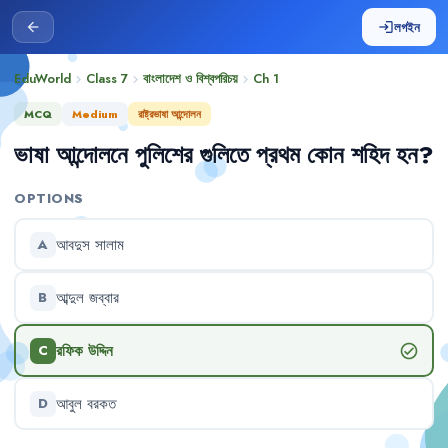
লগইন
arrow_back
login
EduWorld
Class 7
বাংলাদেশ ও বিশ্বপরিচয়
Ch
1
chevron_right
chevron_right
chevron_right
MCQ
Medium
রাষ্ট্রভাষা আন্দোলন
ভাষা
আন্দোলনে
পুলিশের
গুলিতে
প্রথম
কোন
শহিদ
হন
?
OPTIONS
আবদুস
সালাম
A
আব্দুল
জব্বার
B
রফিক
উদ্দিন
check_circle
C
আবুল
বরকত
D