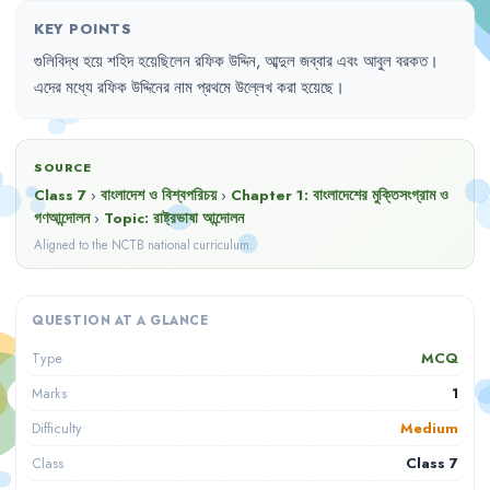
KEY POINTS
গুলিবিদ্ধ
হয়ে
শহিদ
হয়েছিলেন
রফিক
উদ্দিন
,
আব্দুল
জব্বার
এবং
আবুল
বরকত
।
এদের
মধ্যে
রফিক
উদ্দিনের
নাম
প্রথমে
উল্লেখ
করা
হয়েছে
।
SOURCE
Class 7
›
বাংলাদেশ ও বিশ্বপরিচয়
›
Chapter
1
:
বাংলাদেশের মুক্তিসংগ্রাম ও
গণআন্দোলন
›
Topic:
রাষ্ট্রভাষা আন্দোলন
Aligned to the NCTB national curriculum.
QUESTION AT A GLANCE
MCQ
Type
1
Marks
Medium
Difficulty
Class 7
Class