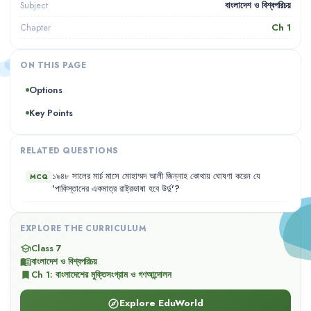
বাংলাদেশ ও বিশ্বপরিচয়
Subject
Ch
1
Chapter
ON THIS PAGE
Options
Key Points
RELATED QUESTIONS
১৯৪৮
সালের
মার্চ
মাসে
মোহাম্মদ
আলী
জিন্নাহ
কোথায়
ঘোষণা
করেন
যে
MCQ
'
পাকিস্তানের
একমাত্র
রাষ্ট্রভাষা
হবে
উর্দু
'?
EXPLORE THE CURRICULUM
Class 7
school
বাংলাদেশ ও বিশ্বপরিচয়
menu_book
Ch
1
:
বাংলাদেশের মুক্তিসংগ্রাম ও গণআন্দোলন
bookmark
Explore EduWorld
explore