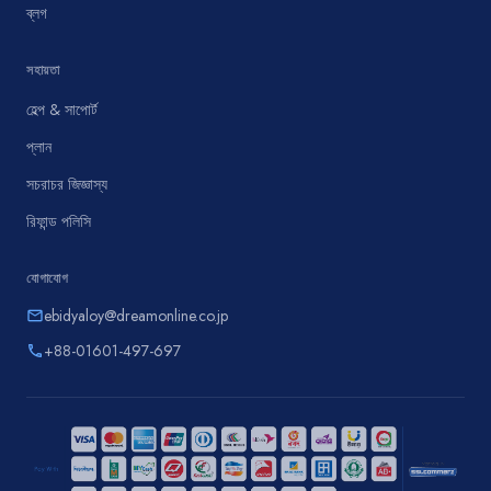
ব্লগ
সহায়তা
হেল্প & সাপোর্ট
প্লান
সচরাচর জিজ্ঞাস্য
রিফান্ড পলিসি
যোগাযোগ
ebidyaloy@dreamonline.co.jp
email
+88-01601-497-697
phone