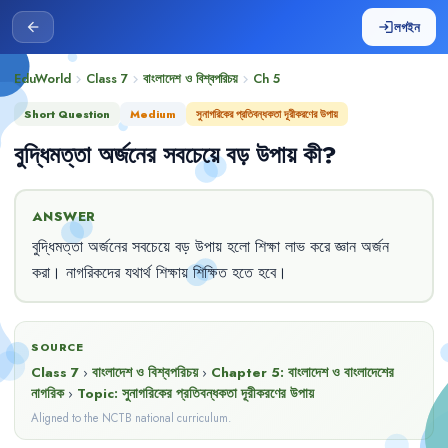
লগইন
arrow_back
login
EduWorld
Class 7
বাংলাদেশ ও বিশ্বপরিচয়
Ch
5
chevron_right
chevron_right
chevron_right
Short Question
Medium
সুনাগরিকের প্রতিবন্ধকতা দূরীকরণের উপায়
বুদ্ধিমত্তা
অর্জনের
সবচেয়ে
বড়
উপায়
কী
?
ANSWER
বুদ্ধিমত্তা
অর্জনের
সবচেয়ে
বড়
উপায়
হলো
শিক্ষা
লাভ
করে
জ্ঞান
অর্জন
করা
।
নাগরিকদের
যথার্থ
শিক্ষায়
শিক্ষিত
হতে
হবে
।
SOURCE
Class 7
›
বাংলাদেশ ও বিশ্বপরিচয়
›
Chapter
5
:
বাংলাদেশ ও বাংলাদেশের
নাগরিক
›
Topic:
সুনাগরিকের প্রতিবন্ধকতা দূরীকরণের উপায়
Aligned to the NCTB national curriculum.