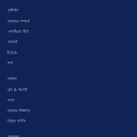
প্রতিষ্ঠান
আমাদের সম্পর্কে
গোপনীয়তা নীতি
শর্তাবলী
EULA
ব্লগ
সহায়তা
হেল্প & সাপোর্ট
প্লান
সচরাচর জিজ্ঞাস্য
রিফান্ড পলিসি
যোগাযোগ