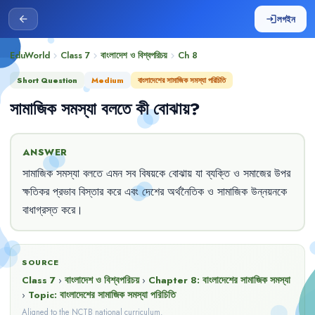
লগইন
arrow_back
login
EduWorld
Class 7
বাংলাদেশ ও বিশ্বপরিচয়
Ch
8
chevron_right
chevron_right
chevron_right
Short Question
Medium
বাংলাদেশের সামাজিক সমস্যা পরিচিতি
সামাজিক
সমস্যা
বলতে
কী
বোঝায়
?
ANSWER
সামাজিক
সমস্যা
বলতে
এমন
সব
বিষয়কে
বোঝায়
যা
ব্যক্তি
ও
সমাজের
উপর
ক্ষতিকর
প্রভাব
বিস্তার
করে
এবং
দেশের
অর্থনৈতিক
ও
সামাজিক
উন্নয়নকে
বাধাগ্রস্ত
করে
।
SOURCE
Class 7
›
বাংলাদেশ ও বিশ্বপরিচয়
›
Chapter
8
:
বাংলাদেশের সামাজিক সমস্যা
›
Topic:
বাংলাদেশের সামাজিক সমস্যা পরিচিতি
Aligned to the NCTB national curriculum.