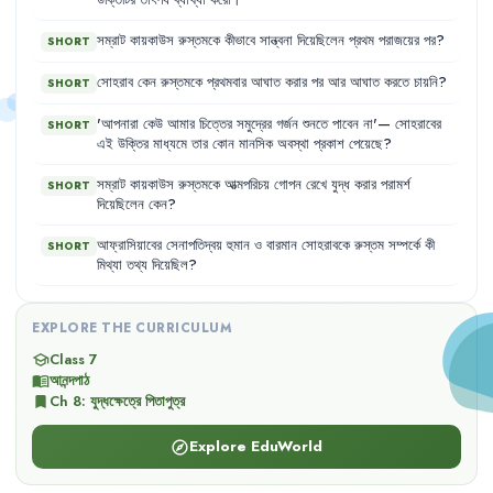
উক্তিটির
তাৎপর্য
ব্যাখ্যা
করো
।
সম্রাট
কায়কাউস
রুস্তমকে
কীভাবে
সান্ত্বনা
দিয়েছিলেন
প্রথম
পরাজয়ের
পর
?
SHORT
সোহরাব
কেন
রুস্তমকে
প্রথমবার
আঘাত
করার
পর
আর
আঘাত
করতে
চায়নি
?
SHORT
'
আপনারা
কেউ
আমার
চিত্তের
সমুদ্রের
গর্জন
শুনতে
পাবেন
না'—
সোহরাবের
SHORT
এই
উক্তির
মাধ্যমে
তার
কোন
মানসিক
অবস্থা
প্রকাশ
পেয়েছে
?
সম্রাট
কায়কাউস
রুস্তমকে
আত্মপরিচয়
গোপন
রেখে
যুদ্ধ
করার
পরামর্শ
SHORT
দিয়েছিলেন
কেন
?
আফ্রাসিয়াবের
সেনাপতিদ্বয়
হুমান
ও
বারমান
সোহরাবকে
রুস্তম
সম্পর্কে
কী
SHORT
মিথ্যা
তথ্য
দিয়েছিল
?
EXPLORE THE CURRICULUM
Class 7
school
আনন্দপাঠ
menu_book
Ch
8
:
যুদ্ধক্ষেত্রে পিতাপুত্র
bookmark
Explore EduWorld
explore