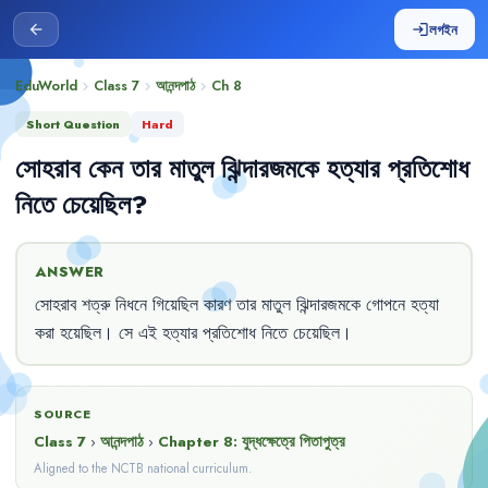
লগইন
arrow_back
login
EduWorld
Class 7
আনন্দপাঠ
Ch
8
chevron_right
chevron_right
chevron_right
Short Question
Hard
সোহরাব
কেন
তার
মাতুল
ঝিন্দারজমকে
হত্যার
প্রতিশোধ
নিতে
চেয়েছিল
?
ANSWER
সোহরাব
শত্রু
নিধনে
গিয়েছিল
কারণ
তার
মাতুল
ঝিন্দারজমকে
গোপনে
হত্যা
করা
হয়েছিল
।
সে
এই
হত্যার
প্রতিশোধ
নিতে
চেয়েছিল
।
SOURCE
Class 7
›
আনন্দপাঠ
›
Chapter
8
:
যুদ্ধক্ষেত্রে পিতাপুত্র
Aligned to the NCTB national curriculum.