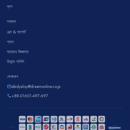
ব্লগ
সহায়তা
হেল্প & সাপোর্ট
প্লান
সচরাচর জিজ্ঞাস্য
রিফান্ড পলিসি
যোগাযোগ
ebidyaloy@dreamonline.co.jp
email
+88-01601-497-697
phone