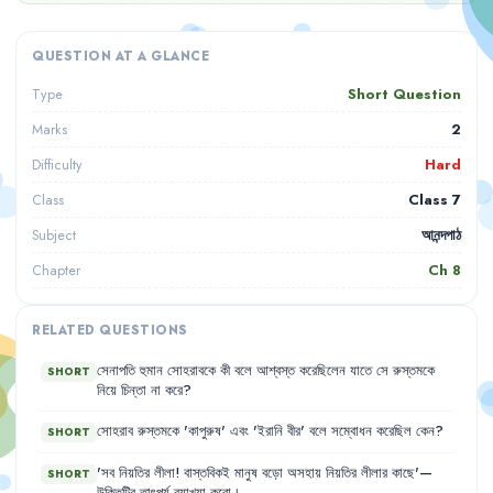
QUESTION AT A GLANCE
Short Question
Type
2
Marks
Hard
Difficulty
Class 7
Class
আনন্দপাঠ
Subject
Ch
8
Chapter
RELATED QUESTIONS
সেনাপতি
হুমান
সোহরাবকে
কী
বলে
আশ্বস্ত
করেছিলেন
যাতে
সে
রুস্তমকে
SHORT
নিয়ে
চিন্তা
না
করে
?
সোহরাব
রুস্তমকে
'
কাপুরুষ
'
এবং
'
ইরানি
বীর
'
বলে
সম্বোধন
করেছিল
কেন
?
SHORT
'
সব
নিয়তির
লীলা
!
বাস্তবিকই
মানুষ
বড়ো
অসহায়
নিয়তির
লীলার
কাছে'—
SHORT