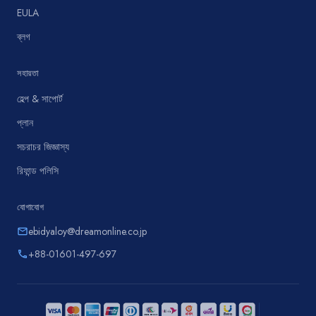
EULA
ব্লগ
সহায়তা
হেল্প & সাপোর্ট
প্লান
সচরাচর জিজ্ঞাস্য
রিফান্ড পলিসি
যোগাযোগ
ebidyaloy@dreamonline.co.jp
email
+88-01601-497-697
phone