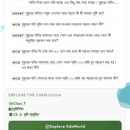
পানির
উপর
ভেসে
খাবি
খাচ্ছে
এবং
কিছু
মাছ
মারা
যাচ্ছে
।
পুকুরের
পানিও
ঘন
সবুজ
হয়ে
আছে
।
তিনি
বুঝতে
পারছিলেন
না
কী
কারণে
এমন
হচ্ছে
।
তার
প্রতিবেশী
রফিক
সাহেব
তাকে
পুকুরের
পরিবেশ
উন্নত
করার
জন্য
কিছু
পরামর্শ
পুকুরের
পানিতে
সবুজ
শেওলার
স্তর
পড়লে
কী
কী
সমস্যা
সৃষ্টি
হয়
?
SHORT
দিলেন
।
পুকুরের
পানি
দূষিত
হলে
মাছ
মারা
যাওয়ার
অন্যতম
প্রধান
কারণ
কী
?
MCQ
পুকুরের
পানির
অম্লত্ব
বেড়ে
গেলে
এবং
ক্ষারত্বের
মাত্রা
বেড়ে
গেলে
কী
SHORT
প্রযুক্তি
প্রয়োগ
করা
যায়
?
পুকুরের
পানির
পি
এইচ
মান
৬.০
হলে
মাছ
চাষে
কী
ধরনের
সমস্যা
হতে
পারে
?
MCQ
পুকুরের
পানির
অম্লত্ব
বেড়ে
গেলে
শতক
প্রতি
১-২
কেজি
চুন
প্রয়োগ
করা
হয়
।
MCQ
এর
কারণ
কী
?
পুকুরের
পানি
শোধনের
জন্য
শতক
প্রতি
১২
কেজি
খড়
প্রয়োগের
মূল
উদ্দেশ্য
কী
?
MCQ
EXPLORE THE CURRICULUM
Class 7
school
কৃষিশিক্ষা
menu_book
Ch
2
:
কৃষি প্রযুক্তি
bookmark
Explore EduWorld
explore