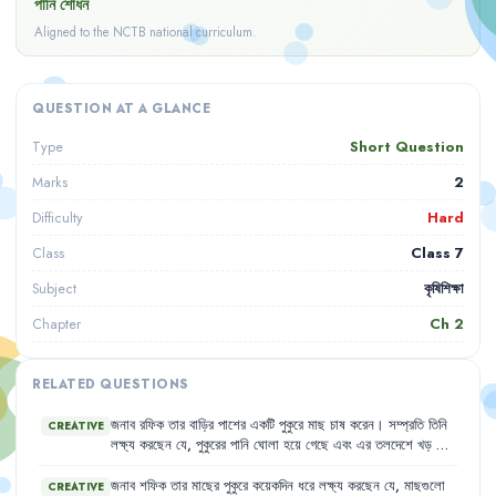
পানি শোধন
Aligned to the NCTB national curriculum.
QUESTION AT A GLANCE
Short Question
Type
2
Marks
Hard
Difficulty
Class 7
Class
কৃষিশিক্ষা
Subject
Ch
2
Chapter
RELATED QUESTIONS
জনাব
রফিক
তার
বাড়ির
পাশের
একটি
পুকুরে
মাছ
চাষ
করেন
।
সম্প্রতি
তিনি
CREATIVE
লক্ষ্য
করছেন
যে
,
পুকুরের
পানি
ঘোলা
হয়ে
গেছে
এবং
এর
তলদেশে
খড়
জমা
হয়ে
আছে
।
তিনি
এই
ঘোলা
পানি
শোধনের
জন্য
কিছু
উপায়
খুঁজছেন
।
জনাব
শফিক
তার
মাছের
পুকুরে
কয়েকদিন
ধরে
লক্ষ্য
করছেন
যে
,
মাছগুলো
CREATIVE