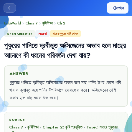
লগইন
arrow_back
login
EduWorld
Class 7
কৃষিশিক্ষা
Ch
2
chevron_right
chevron_right
chevron_right
Short Question
Hard
মাছের পুকুরের পানি শোধন
পুকুরের
পানিতে
দ্রবীভূত
অক্সিজেনের
অভাব
হলে
মাছের
আচরণে
কী
ধরনের
পরিবর্তন
দেখা
যায়
?
ANSWER
পুকুরের
পানিতে
দ্রবীভূত
অক্সিজেনের
অভাব
হলে
মাছ
পানির
উপর
ভেসে
খাবি
খায়
ও
ক্লান্ত
হয়ে
পানির
উপরিভাগে
ঘোরাফেরা
করে
।
অক্সিজেনের
বেশি
অভাব
হলে
মাছ
মরতে
শুরু
করে
।
SOURCE
Class 7
›
কৃষিশিক্ষা
›
Chapter
2
:
কৃষি প্রযুক্তি
›
Topic:
মাছের পুকুরের