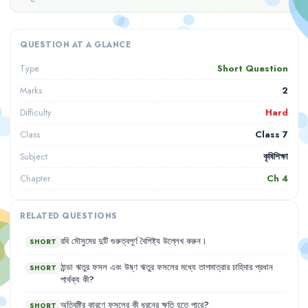
QUESTION AT A GLANCE
Short Question
Type
2
Marks
Hard
Difficulty
Class 7
Class
কৃষিশিক্ষা
Subject
Ch
4
Chapter
RELATED QUESTIONS
রবি
মৌসুমের
দুটি
গুরুত্বপূর্ণ
বৈশিষ্ট্য
উল্লেখ
করুন
।
SHORT
ঠান্ডা
ঋতুর
ফসল
এবং
উষ্ণ
ঋতুর
ফসলের
মধ্যে
তাপমাত্রার
চাহিদার
প্রধান
SHORT
পার্থক্য
কী
?
অতিবৃষ্টির
কারণে
ফসলের
কী
ধরনের
ক্ষতি
হতে
পারে
?
SHORT