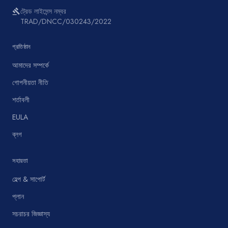
ট্রেড লাইসেন্স নম্বর
gavel
TRAD/DNCC/030243/2022
প্রতিষ্ঠান
আমাদের সম্পর্কে
গোপনীয়তা নীতি
শর্তাবলী
EULA
ব্লগ
সহায়তা
হেল্প & সাপোর্ট
প্লান
সচরাচর জিজ্ঞাস্য