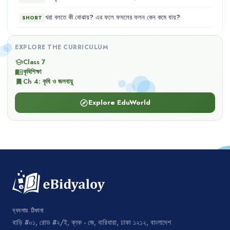
খরা
বলতে
কী
বোঝায়
?
এর
ফলে
ফসলের
ফলন
কেন
কমে
যায়
?
SHORT
EXPLORE THE CURRICULUM
Class 7
school
কৃষিশিক্ষা
menu_book
Ch
4
:
কৃষি ও জলবায়ু
bookmark
Explore EduWorld
explore
ব্যবসার ঠিকানা
বাড়ি #০১, রোড #২/ই, ব্লক - জে, বারিধারা, ঢাকা ১২১২, বাংলাদেশ