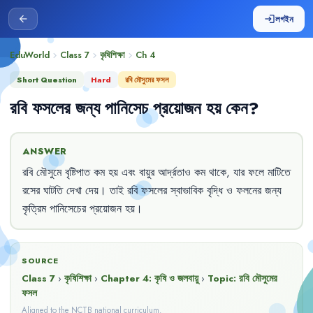
লগইন
arrow_back
login
EduWorld
Class 7
কৃষিশিক্ষা
Ch
4
chevron_right
chevron_right
chevron_right
Short Question
Hard
রবি মৌসুমের ফসল
রবি
ফসলের
জন্য
পানিসেচ
প্রয়োজন
হয়
কেন
?
ANSWER
রবি
মৌসুমে
বৃষ্টিপাত
কম
হয়
এবং
বায়ুর
আর্দ্রতাও
কম
থাকে
,
যার
ফলে
মাটিতে
রসের
ঘাটতি
দেখা
দেয়
।
তাই
রবি
ফসলের
স্বাভাবিক
বৃদ্ধি
ও
ফলনের
জন্য
কৃত্রিম
পানিসেচের
প্রয়োজন
হয়
।
SOURCE
Class 7
›
কৃষিশিক্ষা
›
Chapter
4
:
কৃষি ও জলবায়ু
›
Topic:
রবি মৌসুমের
ফসল
Aligned to the NCTB national curriculum.