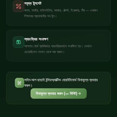
সমৃদ্ধ টুলসেট
shape_line
কলম, মার্কার, হাইলাইটার, আকার, টেক্সট, ইরেজার, তীর — একজন
শিক্ষকের প্রয়োজনীয় সব টুল।
স্বয়ংক্রিয় সংরক্ষণ
save
আপনার বোর্ড ব্রাউজারে স্বয়ংক্রিয়ভাবে সংরক্ষিত হয়। যেখানে
ছেড়েছিলেন সেখান থেকে শুরু করুন।
সাইন-আপ ছাড়াই ইন্টারঅ্যাক্টিভ হোয়াইটবোর্ড বিনামূল্যে ব্যবহার
draw
করুন।
বিনামূল্যে ব্যবহার করুন (২০ মিনিট)
arrow_forward