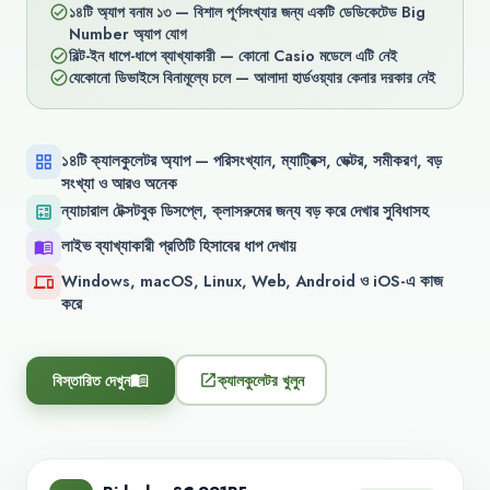
১৪টি অ্যাপ বনাম ১৩ — বিশাল পূর্ণসংখ্যার জন্য একটি ডেডিকেটেড Big
check_circle
Number অ্যাপ যোগ
বিল্ট-ইন ধাপে-ধাপে ব্যাখ্যাকারী — কোনো Casio মডেলে এটি নেই
check_circle
যেকোনো ডিভাইসে বিনামূল্যে চলে — আলাদা হার্ডওয়্যার কেনার দরকার নেই
check_circle
১৪টি ক্যালকুলেটর অ্যাপ — পরিসংখ্যান, ম্যাট্রিক্স, ভেক্টর, সমীকরণ, বড়
grid_view
সংখ্যা ও আরও অনেক
ন্যাচারাল টেক্সটবুক ডিসপ্লে, ক্লাসরুমের জন্য বড় করে দেখার সুবিধাসহ
calculate
লাইভ ব্যাখ্যাকারী প্রতিটি হিসাবের ধাপ দেখায়
menu_book
Windows, macOS, Linux, Web, Android ও iOS-এ কাজ
devices
করে
বিস্তারিত দেখুন
ক্যালকুলেটর খুলুন
menu_book
open_in_new