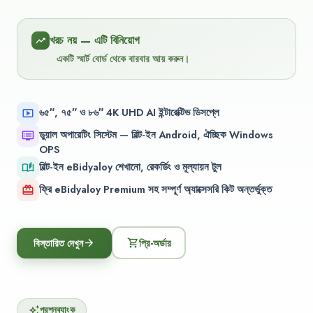
খরচ নয় — এটি বিনিয়োগ
trending_up
একটি স্মার্ট বোর্ড থেকে বারবার আয় করুন।
৬৫″, ৭৫″ ও ৮৬″ 4K UHD AI ইন্টারেক্টিভ ডিসপ্লে
smart_display
ডুয়াল অপারেটিং সিস্টেম — বিল্ট-ইন Android, ঐচ্ছিক Windows
dvr
OPS
বিল্ট-ইন eBidyaloy শেখানো, রেকর্ডিং ও মূল্যায়ন টুল
auto_stories
ফ্রি eBidyaloy Premium সহ সম্পূর্ণ অ্যাক্সেসরি কিট অন্তর্ভুক্ত
card_giftcard
বিস্তারিত দেখুন
প্রি-অর্ডার
arrow_forward
shopping_cart
প্রশ্নব্যাংক
auto_awesome