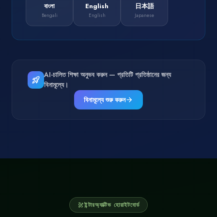
বাংলা
English
日本語
Bengali
English
Japanese
AI-চালিত শিক্ষা অনুভব করুন — প্রতিটি প্রতিষ্ঠানের জন্য
rocket_launch
বিনামূল্যে।
বিনামূল্যে শুরু করুন
arrow_forward
ইন্টারঅ্যাক্টিভ হোয়াইটবোর্ড
draw