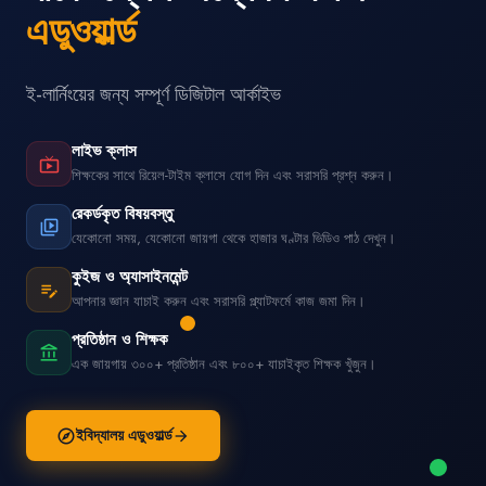
এডুওয়ার্ল্ড
ই-লার্নিংয়ের জন্য সম্পূর্ণ ডিজিটাল আর্কাইভ
লাইভ ক্লাস
live_tv
শিক্ষকের সাথে রিয়েল-টাইম ক্লাসে যোগ দিন এবং সরাসরি প্রশ্ন করুন।
রেকর্ডকৃত বিষয়বস্তু
video_library
যেকোনো সময়, যেকোনো জায়গা থেকে হাজার ঘণ্টার ভিডিও পাঠ দেখুন।
কুইজ ও অ্যাসাইনমেন্ট
edit_note
আপনার জ্ঞান যাচাই করুন এবং সরাসরি প্ল্যাটফর্মে কাজ জমা দিন।
প্রতিষ্ঠান ও শিক্ষক
account_balance
এক জায়গায় ৩০০+ প্রতিষ্ঠান এবং ৮০০+ যাচাইকৃত শিক্ষক খুঁজুন।
ইবিদ্যালয় এডুওয়ার্ল্ড
explore
arrow_forward