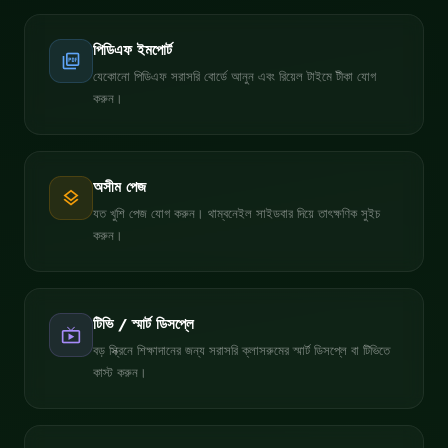
পিডিএফ ইমপোর্ট
picture_as_pdf
যেকোনো পিডিএফ সরাসরি বোর্ডে আনুন এবং রিয়েল টাইমে টীকা যোগ
করুন।
অসীম পেজ
layers
যত খুশি পেজ যোগ করুন। থাম্বনেইল সাইডবার দিয়ে তাৎক্ষণিক সুইচ
করুন।
টিভি / স্মার্ট ডিসপ্লে
live_tv
বড় স্ক্রিনে শিক্ষাদানের জন্য সরাসরি ক্লাসরুমের স্মার্ট ডিসপ্লে বা টিভিতে
কাস্ট করুন।