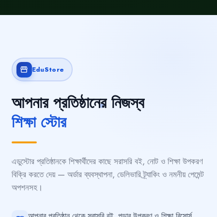
EduStore
storefront
আপনার প্রতিষ্ঠানের নিজস্ব
শিক্ষা স্টোর
এডুস্টোর প্রতিষ্ঠানকে শিক্ষার্থীদের কাছে সরাসরি বই, নোট ও শিক্ষা উপকরণ
বিক্রি করতে দেয় — অর্ডার ব্যবস্থাপনা, ডেলিভারি ট্র্যাকিং ও নমনীয় পেমেন্ট
অপশনসহ।
আপনার প্রতিষ্ঠান থেকে সরাসরি বই, পড়ার উপকরণ ও শিক্ষা রিসোর্স