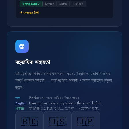
Thylakoid ✓
Stroma
Matrix
Nucleus
২ সেকেন্ডে তৈরি
bolt
language
বহুভাষিক সহায়তা
eBidyaloy আপনার ভাষায় কথা বলে। বাংলা, ইংরেজি এবং জাপানি ভাষায়
সম্পূর্ণ প্ল্যাটফর্ম সহায়তা — যাতে প্রতিটি শিক্ষার্থী ও শিক্ষক স্বাচ্ছন্দ্য অনুভব
করেন।
শিক্ষার্থীরা এখন আরও স্মার্টভাবে শিখতে পারে।
বাংলা
Learners can now study smarter than ever before.
English
学習者はこれまで以上にスマートに学べます。
日本語
🇧🇩
🇺🇸
🇯🇵