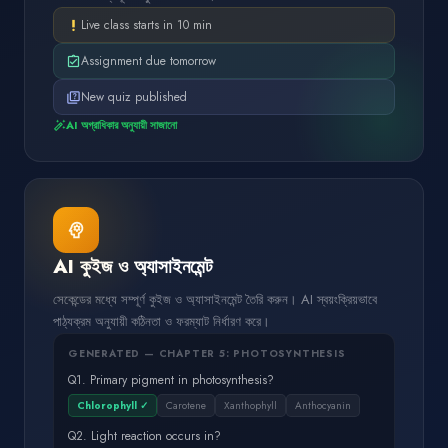
Live class starts in 10 min
priority_high
Assignment due tomorrow
assignment_turned_in
New quiz published
quiz
AI অগ্রাধিকার অনুযায়ী সাজানো
auto_fix_high
psychology
AI কুইজ ও অ্যাসাইনমেন্ট
সেকেন্ডের মধ্যে সম্পূর্ণ কুইজ ও অ্যাসাইনমেন্ট তৈরি করুন। AI স্বয়ংক্রিয়ভাবে
পাঠ্যক্রম অনুযায়ী কঠিনতা ও ফরম্যাট নির্ধারণ করে।
GENERATED — CHAPTER 5: PHOTOSYNTHESIS
Q
1
.
Primary pigment in photosynthesis?
Chlorophyll ✓
Carotene
Xanthophyll
Anthocyanin
Q
2
.
Light reaction occurs in?