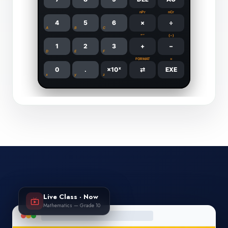
Live Class · Now
live_tv
Mathematics — Grade 10