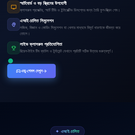
স্মার্টবোর্ড ও বড় স্ক্রিনের উপযোগী
tv
ক্লাসরুম প্রজেক্টর, স্মার্ট টিভি ও ইন্টারেক্টিভ ডিসপ্লের জন্য তৈরি ফুল-স্ক্রিন গেম।
এআই-চালিত সিমুলেশন
psychology
লজিক, বিজ্ঞান ও কোডিং সিমুলেশন যা খেলার মাধ্যমে বিমূর্ত ধারণাকে জীবন্ত করে
তোলে।
লাইভ ক্লাসরুম প্রতিযোগিতা
emoji_events
রিয়েল-টাইম টিম ব্যাটল ও টুর্নামেন্ট যেখানে প্রতিটি সঠিক উত্তর গুরুত্বপূর্ণ।
এডু-গেমস দেখুন
sports_esports
arrow_forward
✦
এআই-চালিত