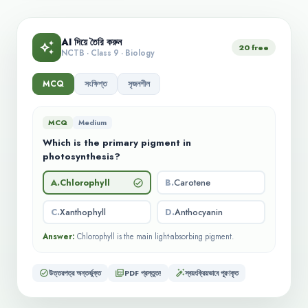
AI দিয়ে তৈরি করুন
auto_awesome
20 free
NCTB · Class 9 · Biology
MCQ
সংক্ষিপ্ত
সৃজনশীল
MCQ
Medium
Which is the primary pigment in
photosynthesis?
A
.
Chlorophyll
B
.
Carotene
check_circle
C
.
Xanthophyll
D
.
Anthocyanin
Answer:
Chlorophyll is the main light-absorbing pigment.
উত্তরপত্র অন্তর্ভুক্ত
PDF প্রস্তুত!
স্বয়ংক্রিয়ভাবে পূরণকৃত
check_circle
picture_as_pdf
auto_fix_high