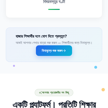
বিষয়বস্তুর ঘণ্টা
হাজার শিক্ষার্থীর দলে যোগ দিতে প্রস্তুত?
আজই আপনার শেখার যাত্রা শুরু করুন — শিক্ষার্থীদের জন্য বিনামূল্যে।
বিনামূল্যে শুরু করুন
arrow_forward
আপনার প্রয়োজনীয় সব কিছু
auto_awesome
একটি প্ল্যাটফর্ম। প্রতিটি শিক্ষার