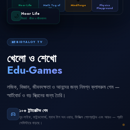
🌙
⚡
◈
⬡
Noor Life
Math Tug of
MindForge
Physics
War
Playground
Noor Life
🌙
ফিচার্ড
·
জীবন ও জীবনযাপন
EBIDYALOY TV
খেলো ও শেখো
Edu-Games
লজিক, বিজ্ঞান, জীবনদক্ষতা ও আনন্দের জন্য নিমগ্ন ক্লাসরুম গেম —
স্মার্টবোর্ড ও বড় স্ক্রিনের জন্য তৈরি।
১০+ ইন্টারেক্টিভ গেম
sports_esports
নূর লাইফ, মাইন্ডফোর্জ, ম্যাথ টাগ অব ওয়ার, ফিজিক্স প্লেগ্রাউন্ড এবং আরও — প্রতি
সেমিস্টারে বাড়ছে।