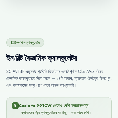
বৈজ্ঞানিক ক্যালকুলেটর
calculate
ইন-বিল্ট বৈজ্ঞানিক ক্যালকুলেটর
SC-991BF এমুলেটর প্রতিটি ডিভাইসে একটি পূর্ণাঙ্গ ClassWiz-ধাঁচের
বৈজ্ঞানিক ক্যালকুলেটর নিয়ে আসে — ১৪টি অ্যাপ, ন্যাচারাল টেক্সটবুক ডিসপ্লে,
এবং ক্লাসরুমের জন্য ধাপে-ধাপে লাইভ ব্যাখ্যাকারী।
Casio fx-991CW থেকেও বেশি ক্ষমতাসম্পন্ন
military_tech
ক্লাসরুমের প্রিয় ক্যালকুলেটরের সব কিছু — এবং আরও বেশি।