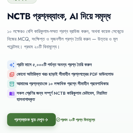
NCTB প্রশ্নব্যাংক, AI দিয়ে সমৃদ্ধ
১০ লক্ষেরও বেশি কারিকুলাম-সম্মত প্রশ্ন ব্রাউজ করুন, অথবা কয়েক সেকেন্ডে
নিজের MCQ, সংক্ষিপ্ত ও সৃজনশীল প্রশ্ন তৈরি করুন — উত্তর ও মূল
পয়েন্টসহ। প্রথম ২০টি বিনামূল্যে।
প্রতি মাসে ৫,০০০টি পর্যন্ত অনন্য প্রশ্ন তৈরি করুন
auto_awesome
কোনো অতিরিক্ত খরচ ছাড়াই সীমাহীন প্রশ্নপত্রের PDF ডাউনলোড
picture_as_pdf
আমাদের প্রশ্নব্যাংকে ১০ লক্ষাধিক প্রশ্নে সীমাহীন প্রবেশাধিকার
inventory_2
সকল শ্রেণির জন্য সম্পূর্ণ NCTB কারিকুলাম ডেটাবেস, নিয়মিত
menu_book
হালনাগাদকৃত
প্রশ্নব্যাংক ঘুরে দেখুন
প্রথম ২০টি প্রশ্ন বিনামূল্যে
arrow_forward
check_circle