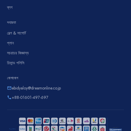
ব্লগ
সহায়তা
হেল্প & সাপোর্ট
প্লান
সচরাচর জিজ্ঞাস্য
রিফান্ড পলিসি
যোগাযোগ
ebidyaloy@dreamonline.co.jp
email
+88-01601-497-697
phone