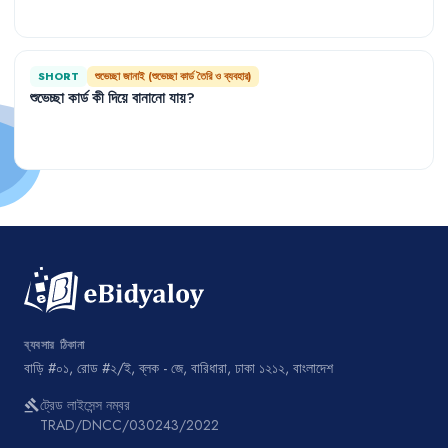
SHORT
শুভেচ্ছা জানাই (শুভেচ্ছা কার্ড তৈরি ও ব্যবহার)
শুভেচ্ছা
কার্ড
কী
দিয়ে
বানানো
যায়
?
ব্যবসার ঠিকানা
বাড়ি #০১, রোড #২/ই, ব্লক - জে, বারিধারা, ঢাকা ১২১২, বাংলাদেশ
ট্রেড লাইসেন্স নম্বর
gavel
TRAD/DNCC/030243/2022