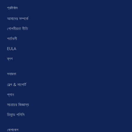
প্রতিষ্ঠান
আমাদের সম্পর্কে
গোপনীয়তা নীতি
শর্তাবলী
EULA
ব্লগ
সহায়তা
হেল্প & সাপোর্ট
প্লান
সচরাচর জিজ্ঞাস্য
রিফান্ড পলিসি
যোগাযোগ