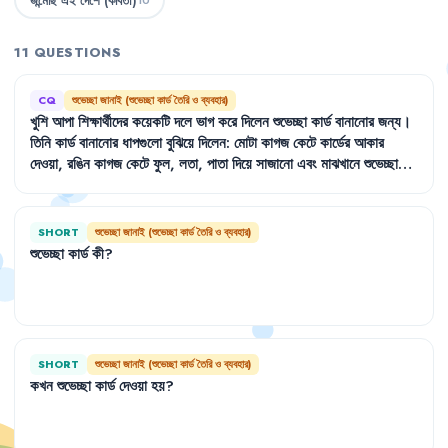
জন্মেছি এই দেশে (কবিতা)
10
11 QUESTIONS
CQ
শুভেচ্ছা জানাই (শুভেচ্ছা কার্ড তৈরি ও ব্যবহার)
খুশি
আপা
শিক্ষার্থীদের
কয়েকটি
দলে
ভাগ
করে
দিলেন
শুভেচ্ছা
কার্ড
বানানোর
জন্য
।
তিনি
কার্ড
বানানোর
ধাপগুলো
বুঝিয়ে
দিলেন
:
মোটা
কাগজ
কেটে
কার্ডের
আকার
দেওয়া
,
রঙিন
কাগজ
কেটে
ফুল
,
লতা
,
পাতা
দিয়ে
সাজানো
এবং
মাঝখানে
শুভেচ্ছা
বার্তা
লেখা
।
তিনি
কয়েকটি
নমুনাও
দিলেন
যেমন
'
তোমাকে
জন্মদিনের
শুভেচ্ছা
'
বা
'
বিতর্ক
প্রতিযোগিতায়
পুরস্কার
পাওয়ায়
তোমাকে
অভিনন্দন
'।
SHORT
শুভেচ্ছা জানাই (শুভেচ্ছা কার্ড তৈরি ও ব্যবহার)
শুভেচ্ছা
কার্ড
কী
?
SHORT
শুভেচ্ছা জানাই (শুভেচ্ছা কার্ড তৈরি ও ব্যবহার)
কখন
শুভেচ্ছা
কার্ড
দেওয়া
হয়
?