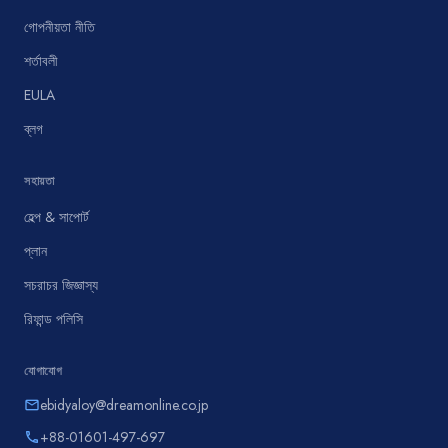
গোপনীয়তা নীতি
শর্তাবলী
EULA
ব্লগ
সহায়তা
হেল্প & সাপোর্ট
প্লান
সচরাচর জিজ্ঞাস্য
রিফান্ড পলিসি
যোগাযোগ
ebidyaloy@dreamonline.co.jp
email
+88-01601-497-697
phone