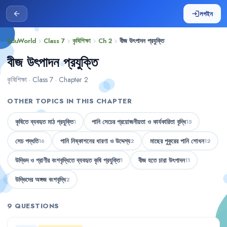
লগইন
arrow_back
login
EduWorld
Class 7
কৃষিশিক্ষা
Ch 2
বীজ উৎপাদন প্রযুক্তি
chevron_right
chevron_right
chevron_right
chevron_right
বীজ উৎপাদন প্রযুক্তি
কৃষিশিক্ষা · Class 7 · Chapter 2
OTHER TOPICS IN THIS CHAPTER
কৃষিতে ব্যবহৃত মাঠ প্রযুক্তি
পানি সেচের প্রয়োজনীয়তা ও কার্যকারিতা বৃদ্ধি
1
15
সেচ পদ্ধতি
পানি নিষ্কাশনের ধারণা ও উদ্দেশ্য
মাছের পুকুরের পানি শোধন
16
2
12
উদ্ভিদ ও প্রাণীর বংশবৃদ্ধিতে ব্যবহৃত কৃষি প্রযুক্তি
বীজ হতে চারা উৎপাদন
1
11
উদ্ভিদের অঙ্গজ বংশবৃদ্ধি
2
9 QUESTIONS