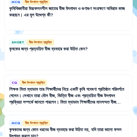
MCQ
বীজ উৎপাদন প্রযুক্তি
কৃষিবিজ্ঞানীরা
উচ্চফলনশীল
জাতের
বীজ
উৎপাদন
ও
গুণাগুণ
সংরক্ষণে
অবিরাম
কাজ
করছেন
।
এর
মূল
উদ্দেশ্য
কী
?
SHORT
বীজ উৎপাদন প্রযুক্তি
কৃষকের
জন্য
প্রত্যয়িত
বীজ
ব্যবহার
করা
উচিত
কেন
?
CQ
বীজ উৎপাদন প্রযুক্তি
শিক্ষক
মিতা
ম্যাডাম
তার
শিক্ষার্থীদের
নিয়ে
একটি
কৃষি
গবেষণা
প্রতিষ্ঠান
পরিদর্শনে
গেলেন
।
সেখানে
তারা
মৌল
বীজ
,
ভিত্তি
বীজ
এবং
প্রত্যয়িত
বীজ
উৎপাদন
প্রক্রিয়া
সম্পর্কে
জানতে
পারলেন
।
মিতা
ম্যাডাম
শিক্ষার্থীদের
মানসম্মত
বীজ
উৎপাদনের
ধাপগুলো
সম্পর্কে
ধারণা
দিলেন
।
MCQ
বীজ উৎপাদন প্রযুক্তি
কৃষকদের
জন্য
কোন
ধরনের
বীজ
ব্যবহার
করা
উচিত
নয়
,
যদি
তারা
ভালো
ফসল
উৎপাদন
করতে
চান
?