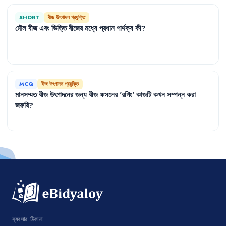
SHORT
বীজ উৎপাদন প্রযুক্তি
মৌল
বীজ
এবং
ভিত্তি
বীজের
মধ্যে
প্রধান
পার্থক্য
কী
?
MCQ
বীজ উৎপাদন প্রযুক্তি
মানসম্মত
বীজ
উৎপাদনের
জন্য
বীজ
ফসলের
'
রগিং
'
কাজটি
কখন
সম্পন্ন
করা
জরুরি
?
ব্যবসার ঠিকানা