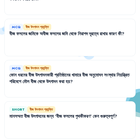
MCQ
বীজ উৎপাদন প্রযুক্তি
বীজ
ফসলের
জমিকে
অবীজ
ফসলের
জমি
থেকে
নিরাপদ
দূরত্বে
রাখার
কারণ
কী
?
MCQ
বীজ উৎপাদন প্রযুক্তি
কোন
ধরনের
বীজ
উৎপাদনকারী
প্রতিষ্ঠানের
খামারে
বীজ
অনুমোদন
সংস্থার
নিয়ন্ত্রিত
পরিবেশে
মৌল
বীজ
থেকে
উৎপাদন
করা
হয়
?
SHORT
বীজ উৎপাদন প্রযুক্তি
মানসম্মত
বীজ
উৎপাদনের
জন্য
'
বীজ
ফসলের
পৃথকীকরণ
'
কেন
গুরুত্বপূর্ণ
?