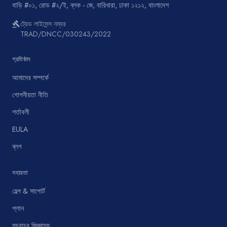
বাড়ি #০১, রোড #২/ই, ব্লক - জে, বারিধারা, ঢাকা ১২১২, বাংলাদেশ
ট্রেড লাইসেন্স নম্বর
gavel
TRAD/DNCC/030243/2022
প্রতিষ্ঠান
আমাদের সম্পর্কে
গোপনীয়তা নীতি
শর্তাবলী
EULA
ব্লগ
সহায়তা
হেল্প & সাপোর্ট
প্লান
সচরাচর জিজ্ঞাস্য