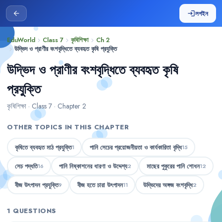
লগইন
arrow_back
login
EduWorld
Class 7
কৃষিশিক্ষা
Ch 2
chevron_right
chevron_right
chevron_right
উদ্ভিদ ও প্রাণীর বংশবৃদ্ধিতে ব্যবহৃত কৃষি প্রযুক্তি
chevron_right
উদ্ভিদ ও প্রাণীর বংশবৃদ্ধিতে ব্যবহৃত কৃষি
প্রযুক্তি
কৃষিশিক্ষা · Class 7 · Chapter 2
OTHER TOPICS IN THIS CHAPTER
কৃষিতে ব্যবহৃত মাঠ প্রযুক্তি
পানি সেচের প্রয়োজনীয়তা ও কার্যকারিতা বৃদ্ধি
1
15
সেচ পদ্ধতি
পানি নিষ্কাশনের ধারণা ও উদ্দেশ্য
মাছের পুকুরের পানি শোধন
16
2
12
বীজ উৎপাদন প্রযুক্তি
বীজ হতে চারা উৎপাদন
উদ্ভিদের অঙ্গজ বংশবৃদ্ধি
9
11
2
1 QUESTIONS