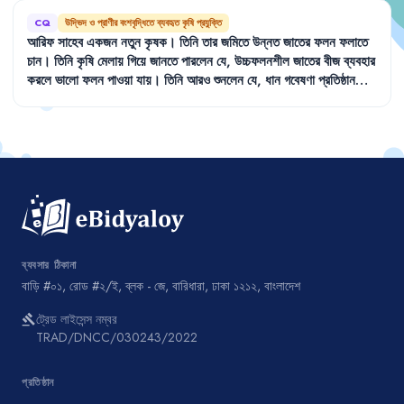
CQ
উদ্ভিদ ও প্রাণীর বংশবৃদ্ধিতে ব্যবহৃত কৃষি প্রযুক্তি
আরিফ
সাহেব
একজন
নতুন
কৃষক
।
তিনি
তার
জমিতে
উন্নত
জাতের
ফলন
ফলাতে
চান
।
তিনি
কৃষি
মেলায়
গিয়ে
জানতে
পারলেন
যে
,
উচ্চফলনশীল
জাতের
বীজ
ব্যবহার
করলে
ভালো
ফলন
পাওয়া
যায়
।
তিনি
আরও
শুনলেন
যে
,
ধান
গবেষণা
প্রতিষ্ঠান
(BRRI)
ও
পরমাণু
কৃষি
গবেষণা
প্রতিষ্ঠান
(BINA)
অনেক
উচ্চফলনশীল
ধানের
জাত
উদ্ভাবন
করেছে
।
তিনি
এই
জাতগুলো
সম্পর্কে
জানতে
আগ্রহী
হলেন
।
ব্যবসার ঠিকানা
বাড়ি #০১, রোড #২/ই, ব্লক - জে, বারিধারা, ঢাকা ১২১২, বাংলাদেশ
ট্রেড লাইসেন্স নম্বর
gavel
TRAD/DNCC/030243/2022
প্রতিষ্ঠান