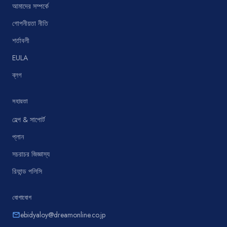
আমাদের সম্পর্কে
গোপনীয়তা নীতি
শর্তাবলী
EULA
ব্লগ
সহায়তা
হেল্প & সাপোর্ট
প্লান
সচরাচর জিজ্ঞাস্য
রিফান্ড পলিসি
যোগাযোগ
ebidyaloy@dreamonline.co.jp
email