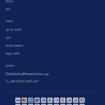
EULA
ব্লগ
সহায়তা
হেল্প & সাপোর্ট
প্লান
সচরাচর জিজ্ঞাস্য
রিফান্ড পলিসি
যোগাযোগ
ebidyaloy@dreamonline.co.jp
email
+88-01601-497-697
phone