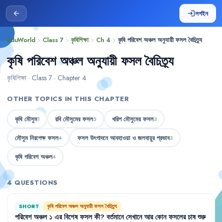
লগইন
arrow_back
login
EduWorld
Class 7
কৃষিশিক্ষা
Ch 4
কৃষি পরিবেশ অঞ্চল অনুযায়ী ফসল বৈচিত্র্য
chevron_right
chevron_right
chevron_right
chevron_right
কৃষি পরিবেশ অঞ্চল অনুযায়ী ফসল বৈচিত্র্য
কৃষিশিক্ষা · Class 7 · Chapter 4
OTHER TOPICS IN THIS CHAPTER
কৃষি মৌসুম
রবি মৌসুমের ফসল
খরিপ মৌসুমের ফসল
1
5
3
মৌসুম নিরপেক্ষ ফসল
ফসল উৎপাদনে আবহাওয়া ও জলবায়ুর প্রভাব
4
3
কৃষি পরিবেশ অঞ্চল
4
4 QUESTIONS
SHORT
কৃষি পরিবেশ অঞ্চল অনুযায়ী ফসল বৈচিত্র্য
পরিবেশ
অঞ্চল
১
এর
বিশেষ
ফসল
কী
?
বর্তমানে
সেখানে
আর
কোন
ফসলের
চাষ
শুরু