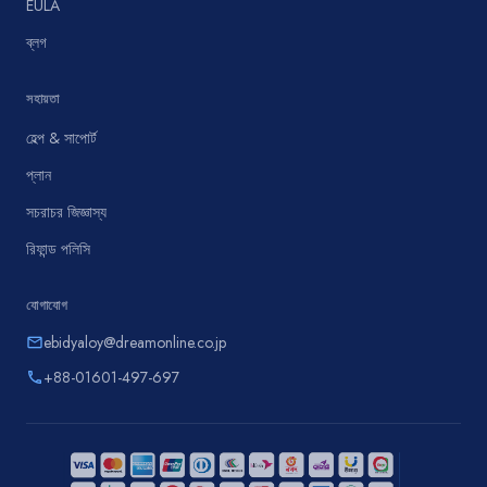
EULA
ব্লগ
সহায়তা
হেল্প & সাপোর্ট
প্লান
সচরাচর জিজ্ঞাস্য
রিফান্ড পলিসি
যোগাযোগ
ebidyaloy@dreamonline.co.jp
email
+88-01601-497-697
phone