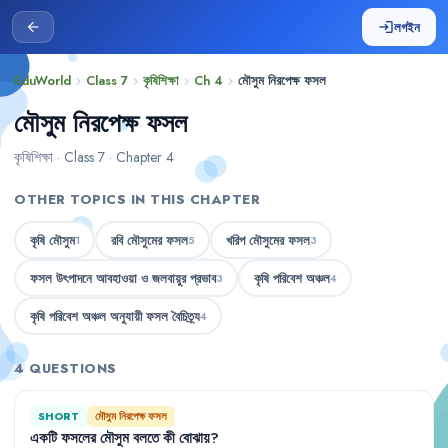
লগইন
arrow_back
login
EduWorld
Class 7
কৃষিশিক্ষা
Ch 4
মৌসুম নিরপেক্ষ ফসল
chevron_right
chevron_right
chevron_right
chevron_right
মৌসুম নিরপেক্ষ ফসল
কৃষিশিক্ষা · Class 7 · Chapter 4
OTHER TOPICS IN THIS CHAPTER
কৃষি মৌসুম
রবি মৌসুমের ফসল
খরিপ মৌসুমের ফসল
1
5
3
ফসল উৎপাদনে আবহাওয়া ও জলবায়ুর প্রভাব
কৃষি পরিবেশ অঞ্চল
3
4
কৃষি পরিবেশ অঞ্চল অনুযায়ী ফসল বৈচিত্র্য
4
4 QUESTIONS
SHORT
মৌসুম নিরপেক্ষ ফসল
একটি
ফসলের
মৌসুম
বলতে
কী
বোঝায়
?