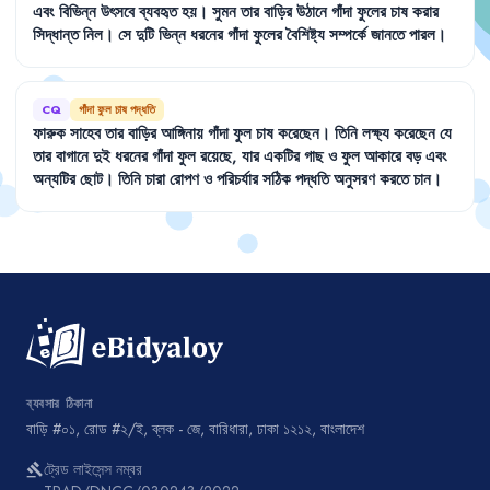
এবং
বিভিন্ন
উৎসবে
ব্যবহৃত
হয়
।
সুমন
তার
বাড়ির
উঠানে
গাঁদা
ফুলের
চাষ
করার
সিদ্ধান্ত
নিল
।
সে
দুটি
ভিন্ন
ধরনের
গাঁদা
ফুলের
বৈশিষ্ট্য
সম্পর্কে
জানতে
পারল
।
CQ
গাঁদা ফুল চাষ পদ্ধতি
ফারুক
সাহেব
তার
বাড়ির
আঙ্গিনায়
গাঁদা
ফুল
চাষ
করেছেন
।
তিনি
লক্ষ্য
করেছেন
যে
তার
বাগানে
দুই
ধরনের
গাঁদা
ফুল
রয়েছে
,
যার
একটির
গাছ
ও
ফুল
আকারে
বড়
এবং
অন্যটির
ছোট
।
তিনি
চারা
রোপণ
ও
পরিচর্যার
সঠিক
পদ্ধতি
অনুসরণ
করতে
চান
।
ব্যবসার ঠিকানা
বাড়ি #০১, রোড #২/ই, ব্লক - জে, বারিধারা, ঢাকা ১২১২, বাংলাদেশ
ট্রেড লাইসেন্স নম্বর
gavel