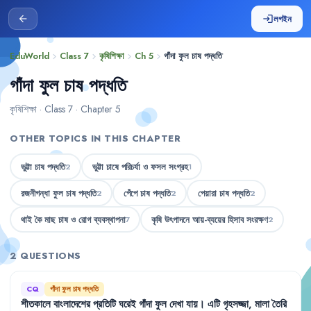
লগইন
arrow_back
login
EduWorld
Class 7
কৃষিশিক্ষা
Ch 5
গাঁদা ফুল চাষ পদ্ধতি
chevron_right
chevron_right
chevron_right
chevron_right
গাঁদা ফুল চাষ পদ্ধতি
কৃষিশিক্ষা · Class 7 · Chapter 5
OTHER TOPICS IN THIS CHAPTER
ভুট্টা চাষ পদ্ধতি
ভুট্টা চাষে পরিচর্যা ও ফসল সংগ্রহ
2
1
রজনীগন্ধা ফুল চাষ পদ্ধতি
পেঁপে চাষ পদ্ধতি
পেয়ারা চাষ পদ্ধতি
2
2
2
থাই কৈ মাছ চাষ ও রোগ ব্যবস্থাপনা
কৃষি উৎপাদনে আয়-ব্যয়ের হিসাব সংরক্ষণ
7
2
2 QUESTIONS
CQ
গাঁদা ফুল চাষ পদ্ধতি
শীতকালে
বাংলাদেশের
প্রতিটি
ঘরেই
গাঁদা
ফুল
দেখা
যায়
।
এটি
গৃহসজ্জা
,
মালা
তৈরি