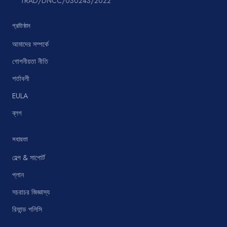
TRAD/DNCC/030243/2022
প্রতিষ্ঠান
আমাদের সম্পর্কে
গোপনীয়তা নীতি
শর্তাবলী
EULA
ব্লগ
সহায়তা
হেল্প & সাপোর্ট
প্লান
সচরাচর জিজ্ঞাস্য
রিফান্ড পলিসি