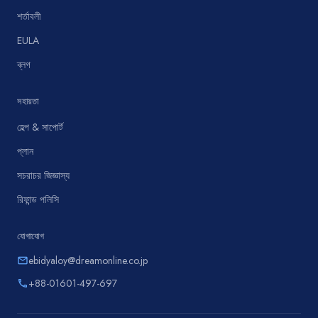
শর্তাবলী
EULA
ব্লগ
সহায়তা
হেল্প & সাপোর্ট
প্লান
সচরাচর জিজ্ঞাস্য
রিফান্ড পলিসি
যোগাযোগ
ebidyaloy@dreamonline.co.jp
email
+88-01601-497-697
phone