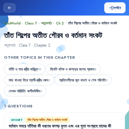
লগইন
arrow_back
login
EduWorld
Class 7
আনন্দপাঠ
Ch 2
তাঁত শিল্পের অতীত গৌরব ও বর্তমান সংকট
chevron_right
chevron_right
chevron_right
chevron_right
তাঁত শিল্পের অতীত গৌরব ও বর্তমান সংকট
আনন্দপাঠ · Class 7 · Chapter 2
OTHER TOPICS IN THIS CHAPTER
তাঁতি ও তার স্ত্রীর দারিদ্র্য
বিদেশি বণিক ও কাপড়ের কলের প্রভাব
19
2
মাছ খাওয়া নিয়ে স্বামী-স্ত্রীর জেদ
প্রতিবেশীদের ভুল ধারণা ও শেষ পরিণতি
2
2
লেখক পরিচিতি: জসীমউদ্দীন
3
1 QUESTIONS
SHORT
তাঁত শিল্পের অতীত গৌরব ও বর্তমান সংকট
বর্তমান
সময়ে
তাঁতিরা
কী
ধরনের
কাপড়
বুনত
এবং
এর
সুতা
সংগ্রহে
তাদের
কী