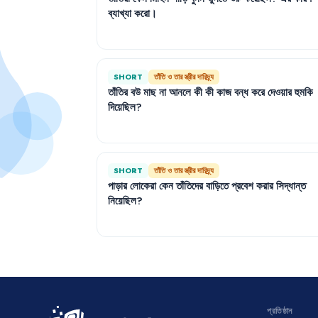
ব্যাখ্যা
করো
।
SHORT
তাঁতি ও তার স্ত্রীর দারিদ্র্য
তাঁতির
বউ
মাছ
না
আনলে
কী
কী
কাজ
বন্ধ
করে
দেওয়ার
হুমকি
দিয়েছিল
?
SHORT
তাঁতি ও তার স্ত্রীর দারিদ্র্য
পাড়ার
লোকেরা
কেন
তাঁতিদের
বাড়িতে
প্রবেশ
করার
সিদ্ধান্ত
নিয়েছিল
?
প্রতিষ্ঠান