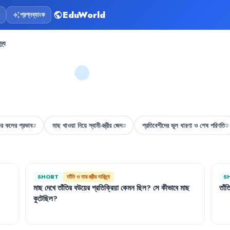
EduWorld
প্রশ্নব্যাংক
public
auto_awesome
্র্য
ের কলের প্রভাব
মাছ খাওয়া নিয়ে স্বামী-স্ত্রীর জেদ
প্রতিবেশীদের ভুল ধারণা ও শেষ পরিণতি
2
2
2
SHORT
তাঁতি ও তার স্ত্রীর দারিদ্র্য
S
মাছ
দেখে
তাঁতির
বউয়ের
প্রতিক্রিয়া
কেমন
ছিল
?
সে
কীভাবে
মাছ
তাঁত
কুটেছিল
?