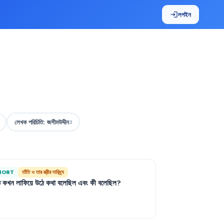
লগইন
login
লেখক পরিচিতি: জসীমউদ্দীন
3
HORT
তাঁতি ও তার স্ত্রীর দারিদ্র্য
ি
কখন
লাফিয়ে
উঠে
কথা
বলেছিল
এবং
কী
বলেছিল
?