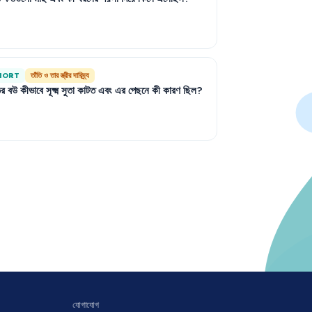
HORT
তাঁতি ও তার স্ত্রীর দারিদ্র্য
ির
বউ
কীভাবে
সূক্ষ্ম
সুতা
কাটত
এবং
এর
পেছনে
কী
কারণ
ছিল
?
যোগাযোগ