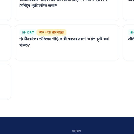
বৈশিষ্ট্য
প্রতিফলিত
হতো
?
SHORT
তাঁতি ও তার স্ত্রীর দারিদ্র্য
S
প্রাচীনকালের
তাঁতিদের
শাড়িতে
কী
ধরনের
নকশা
ও
গল্প
বুনট
করা
তাঁত
থাকত
?
সহায়তা