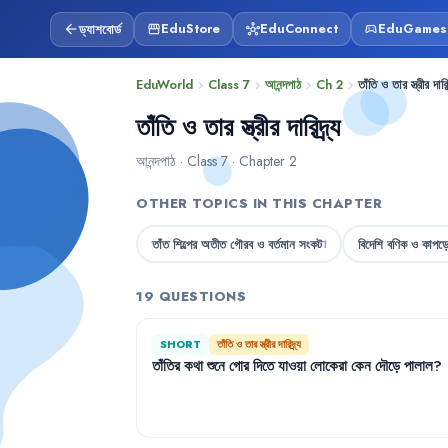
ড্যাশবোর্ড
EduStore
EduConnect
EduGames
arrow_back
storefront
hub
sports_esports
EduWorld
Class 7
আনন্দপাঠ
Ch 2
তাঁতি ও তার স্ত্রীর দারিদ
chevron_right
chevron_right
chevron_right
chevron_right
তাঁতি ও তার স্ত্রীর দারিদ্র্য
আনন্দপাঠ · Class 7 · Chapter 2
OTHER TOPICS IN THIS CHAPTER
তাঁত শিল্পের অতীত গৌরব ও বর্তমান সংকট
বিদেশি বণিক ও কাপড়
1
19 QUESTIONS
SHORT
তাঁতি ও তার স্ত্রীর দারিদ্র্য
তাঁতির
কথা
শুনে
গোর
দিতে
যাওয়া
লোকেরা
কেন
দৌড়ে
পালাল
?