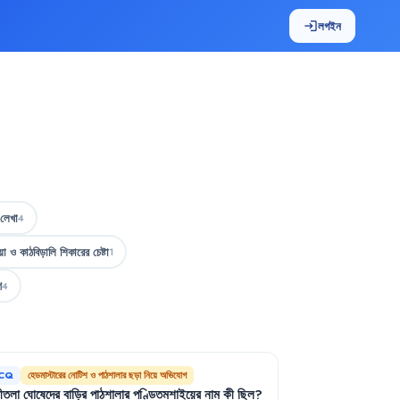
লগইন
login
 লেখা
4
া ও কাঠবিড়ালি শিকারের চেষ্টা
1
ণ
4
CQ
হেডমাস্টারের নোটিশ ও পাঠশালার ছড়া নিয়ে অভিযোগ
ডীতলা
ঘোষেদের
বাড়ির
পাঠশালার
পণ্ডিতমশাইয়ের
নাম
কী
ছিল
?