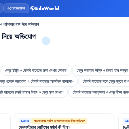
EduWorld
প্রশ্নব্যাংক
public
auto_awesome
শ ও পাঠশালার ছড়া নিয়ে অভিযোগ
া নিয়ে অভিযোগ
লেবুর দুষ্টুমি ও মৌলবি সাহেবের রচনা লেখার কৌশল
লেবুর অবান্তর উক্তি ও রচনায় তার অদ্ভুত
3
লেবুর পকেটে আরশোলা ও মৌলবি সাহেবের আকস্মিক লাফানো
মৌলবি সাহেবের সঙ্গে লেবুর স্কুলে যাওয়
4
বি সাহেবের চাকরি ছাড়ার চিন্তা ও লেবুর ক্ষমা চাওয়া
মৌলবি সাহেবের মহানুভবতা ও লেবুর দীক্ষা গ্রহ
1
MCQ
হেডমাস্টারের নোটিশ ও পাঠশালার ছড়া নিয়ে অভিযোগ
M
হেডমাস্টারের
নোটিশের
মর্মার্থ
কী
ছিল
?
চণ্