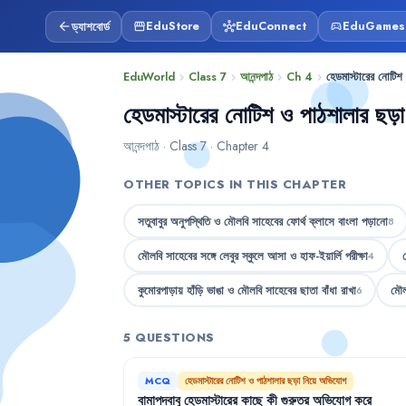
ড্যাশবোর্ড
EduStore
EduConnect
EduGames
arrow_back
storefront
hub
sports_esports
EduWorld
Class 7
আনন্দপাঠ
Ch 4
হেডমাস্টারের নোটি
chevron_right
chevron_right
chevron_right
chevron_right
হেডমাস্টারের নোটিশ ও পাঠশালার ছড়
আনন্দপাঠ · Class 7 · Chapter 4
OTHER TOPICS IN THIS CHAPTER
সতুবাবুর অনুপস্থিতি ও মৌলবি সাহেবের ফোর্থ ক্লাসে বাংলা পড়ানো
8
মৌলবি সাহেবের সঙ্গে লেবুর স্কুলে আসা ও হাফ-ইয়ার্লি পরীক্ষা
4
কুমোরপাড়ায় হাঁড়ি ভাঙা ও মৌলবি সাহেবের ছাতা বাঁধা রাখা
মৌল
6
5 QUESTIONS
MCQ
হেডমাস্টারের নোটিশ ও পাঠশালার ছড়া নিয়ে অভিযোগ
বামাপদবাবু
হেডমাস্টারের
কাছে
কী
গুরুতর
অভিযোগ
করে