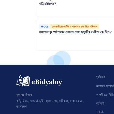
পাঠিয়েছিলেন
?
MCQ
হেডমাস্টারের নোটিশ ও পাঠশালার ছড়া নিয়ে অভিযোগ
বামাপদবাবুর
পাঠশালার
দেয়ালে
লেখা
ছড়াটির
রচয়িতা
কে
ছিল
?
প্রতিষ্ঠান
আমাদের সম্পর্কে
গোপনীয়তা নীতি
ব্যবসার ঠিকানা
বাড়ি #০১, রোড #২/ই, ব্লক - জে, বারিধারা, ঢাকা ১২১২,
শর্তাবলী
বাংলাদেশ
EULA