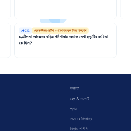
MCQ
হেডমাস্টারের নোটিশ ও পাঠশালার ছড়া নিয়ে অভিযোগ
চণ্ডীতলা
ঘোষেদের
বাড়ির
পাঠশালার
দেয়ালে
লেখা
ছড়াটির
রচয়িতা
কে
ছিল
?
সহায়তা
হেল্প & সাপোর্ট
প্লান
সচরাচর জিজ্ঞাস্য
রিফান্ড পলিসি