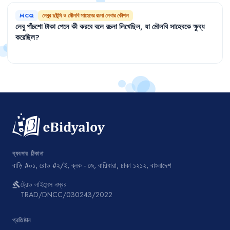
MCQ
লেবুর দুষ্টুমি ও মৌলবি সাহেবের রচনা লেখার কৌশল
লেবু
পাঁচশো
টাকা
পেলে
কী
করবে
বলে
রচনা
লিখেছিল
,
যা
মৌলবি
সাহেবকে
ক্ষুব্ধ
করেছিল
?
ব্যবসার ঠিকানা
বাড়ি #০১, রোড #২/ই, ব্লক - জে, বারিধারা, ঢাকা ১২১২, বাংলাদেশ
ট্রেড লাইসেন্স নম্বর
gavel
TRAD/DNCC/030243/2022
প্রতিষ্ঠান