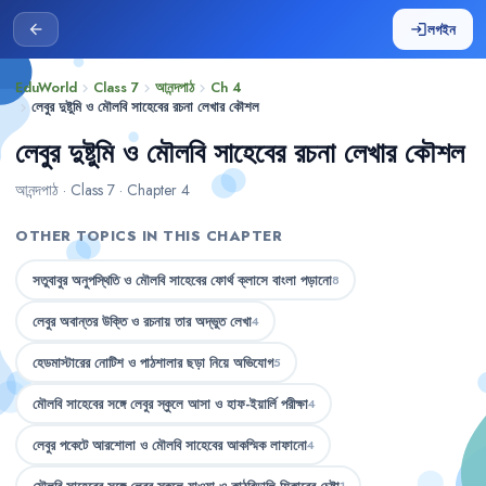
লগইন
arrow_back
login
EduWorld
Class 7
আনন্দপাঠ
Ch 4
chevron_right
chevron_right
chevron_right
লেবুর দুষ্টুমি ও মৌলবি সাহেবের রচনা লেখার কৌশল
chevron_right
লেবুর দুষ্টুমি ও মৌলবি সাহেবের রচনা লেখার কৌশল
আনন্দপাঠ · Class 7 · Chapter 4
OTHER TOPICS IN THIS CHAPTER
সতুবাবুর অনুপস্থিতি ও মৌলবি সাহেবের ফোর্থ ক্লাসে বাংলা পড়ানো
8
লেবুর অবান্তর উক্তি ও রচনায় তার অদ্ভুত লেখা
4
হেডমাস্টারের নোটিশ ও পাঠশালার ছড়া নিয়ে অভিযোগ
5
মৌলবি সাহেবের সঙ্গে লেবুর স্কুলে আসা ও হাফ-ইয়ার্লি পরীক্ষা
4
লেবুর পকেটে আরশোলা ও মৌলবি সাহেবের আকস্মিক লাফানো
4