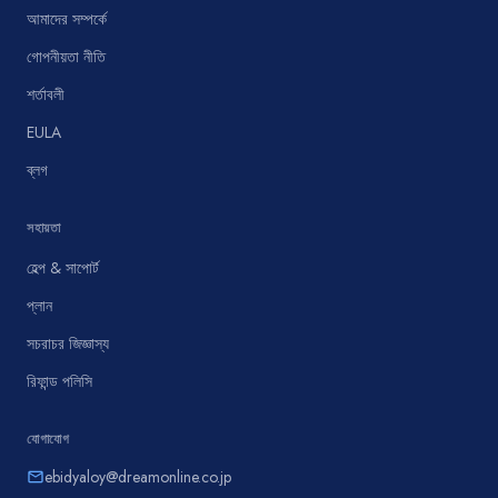
আমাদের সম্পর্কে
গোপনীয়তা নীতি
শর্তাবলী
EULA
ব্লগ
সহায়তা
হেল্প & সাপোর্ট
প্লান
সচরাচর জিজ্ঞাস্য
রিফান্ড পলিসি
যোগাযোগ
ebidyaloy@dreamonline.co.jp
email