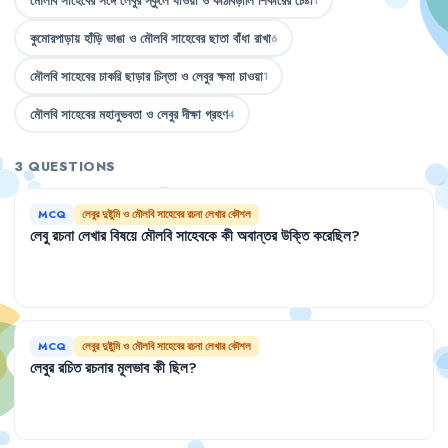
মৌলবি সাহেবের সঙ্গে লেবুর স্কুলে যাওয়া ও কাঠবিড়ালি শিকারের চেষ্টা
1
কুমোরপাড়ায় হাঁড়ি ভাঙা ও মৌলবি সাহেবের ছাতা বাঁধা রাখা
6
মৌলবি সাহেবের চাকরি ছাড়ার চিন্তা ও লেবুর ক্ষমা চাওয়া
1
মৌলবি সাহেবের মহানুভবতা ও লেবুর দীক্ষা গ্রহণ
4
3 QUESTIONS
MCQ
লেবুর দুষ্টুমি ও মৌলবি সাহেবের রচনা লেখার কৌশল
লেবু
রচনা
লেখার
বিষয়ে
মৌলবি
সাহেবকে
কী
অবান্তর
উক্তি
করেছিল
?
MCQ
লেবুর দুষ্টুমি ও মৌলবি সাহেবের রচনা লেখার কৌশল
লেবুর
রচিত
রচনার
মূলভাব
কী
ছিল
?