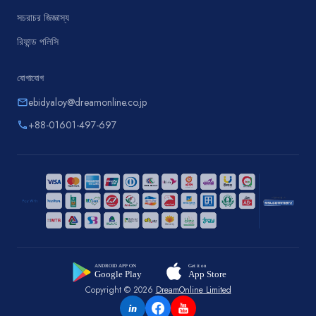
সচরাচর জিজ্ঞাস্য
রিফান্ড পলিসি
যোগাযোগ
ebidyaloy@dreamonline.co.jp
email
+88-01601-497-697
phone
Copyright © 2026
DreamOnline Limited
in