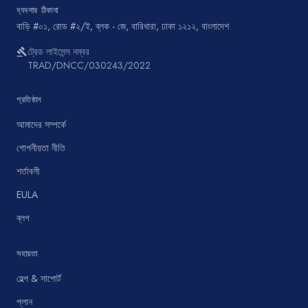
ব্যবসার ঠিকানা
বাড়ি #০১, রোড #২/ই, ব্লক - জে, বারিধারা, ঢাকা ১২১২, বাংলাদেশ
ট্রেড লাইসেন্স নম্বর
gavel
TRAD/DNCC/030243/2022
প্রতিষ্ঠান
আমাদের সম্পর্কে
গোপনীয়তা নীতি
শর্তাবলী
EULA
ব্লগ
সহায়তা
হেল্প & সাপোর্ট
প্লান