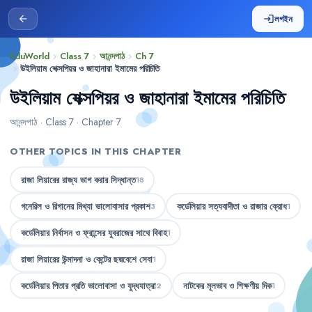
লগইন
arrow_back
login
EduWorld
Class 7
আনন্দপাঠ
Ch 7
chevron_right
chevron_right
chevron_right
উইলিয়াম শেক্সপিয়র ও জাহানারা ইমামের পরিচিতি
chevron_right
উইলিয়াম শেক্সপিয়র ও জাহানারা ইমামের পরিচিতি
আনন্দপাঠ · Class 7 · Chapter 7
OTHER TOPICS IN THIS CHAPTER
রাজা লিয়ারের রাজ্য ভাগ করার সিদ্ধান্ত
18
গনেরিল ও রিগানের মিথ্যা ভালোবাসার প্রকাশ
কর্ডেলিয়ার সত্যবাদীতা ও রাজার ক্রোধ
3
1
কর্ডেলিয়ার নির্বাসন ও ফ্রান্সের যুবরাজের সাথে বিবাহ
1
রাজা লিয়ারের উন্মাদনা ও কেন্টের ছদ্মবেশে সেবা
1
কর্ডেলিয়ার পিতার প্রতি ভালোবাসা ও যুদ্ধযাত্রা
নাটকের মূলভাব ও শিক্ষণীয় দিক
2
1