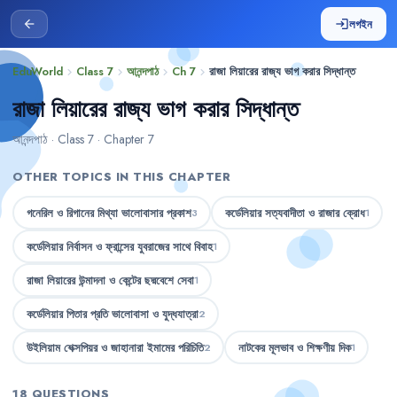
লগইন
arrow_back
login
EduWorld
Class 7
আনন্দপাঠ
Ch 7
রাজা লিয়ারের রাজ্য ভাগ করার সিদ্ধান্ত
chevron_right
chevron_right
chevron_right
chevron_right
রাজা লিয়ারের রাজ্য ভাগ করার সিদ্ধান্ত
আনন্দপাঠ · Class 7 · Chapter 7
OTHER TOPICS IN THIS CHAPTER
গনেরিল ও রিগানের মিথ্যা ভালোবাসার প্রকাশ
কর্ডেলিয়ার সত্যবাদীতা ও রাজার ক্রোধ
3
1
কর্ডেলিয়ার নির্বাসন ও ফ্রান্সের যুবরাজের সাথে বিবাহ
1
রাজা লিয়ারের উন্মাদনা ও কেন্টের ছদ্মবেশে সেবা
1
কর্ডেলিয়ার পিতার প্রতি ভালোবাসা ও যুদ্ধযাত্রা
2
উইলিয়াম শেক্সপিয়র ও জাহানারা ইমামের পরিচিতি
নাটকের মূলভাব ও শিক্ষণীয় দিক
2
1
18 QUESTIONS