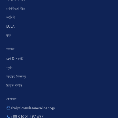
গোপনীয়তা নীতি
শর্তাবলী
EULA
ব্লগ
সহায়তা
হেল্প & সাপোর্ট
প্লান
সচরাচর জিজ্ঞাস্য
রিফান্ড পলিসি
যোগাযোগ
ebidyaloy@dreamonline.co.jp
email
+88-01601-497-697
phone