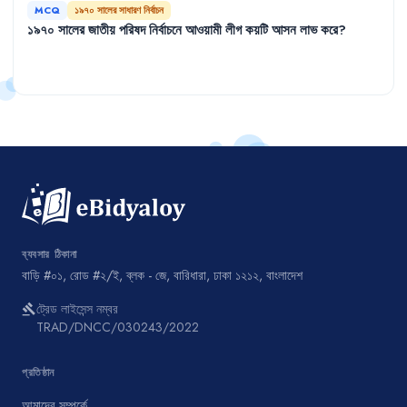
MCQ
১৯৭০ সালের সাধারণ নির্বাচন
১৯৭০
সালের
জাতীয়
পরিষদ
নির্বাচনে
আওয়ামী
লীগ
কয়টি
আসন
লাভ
করে
?
ব্যবসার ঠিকানা
বাড়ি #০১, রোড #২/ই, ব্লক - জে, বারিধারা, ঢাকা ১২১২, বাংলাদেশ
ট্রেড লাইসেন্স নম্বর
gavel
TRAD/DNCC/030243/2022
প্রতিষ্ঠান
আমাদের সম্পর্কে