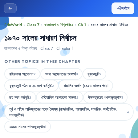
লগইন
arrow_back
login
EduWorld
Class 7
বাংলাদেশ ও বিশ্বপরিচয়
Ch 1
১৯৭০ সালের সাধারণ নির্বাচন
chevron_right
chevron_right
chevron_right
chevron_right
১৯৭০ সালের সাধারণ নির্বাচন
বাংলাদেশ ও বিশ্বপরিচয় · Class 7 · Chapter 1
OTHER TOPICS IN THIS CHAPTER
রাষ্ট্রভাষা আন্দোলন
ভাষা আন্দোলনের তাৎপর্য
যুক্তফ্রন্ট
2
3
2
যুক্তফ্রন্ট গঠন ও ২১ দফা কর্মসূচি
বাঙালির অর্জন (১৯৫৪ সালের পর)
2
1
ছয় দফা কর্মসূচি
ঐতিহাসিক আগরতলা মামলা
ঊনসত্তরের গণঅভ্যুত্থান
2
2
1
পূর্ব ও পশ্চিম পাকিস্তানের মধ্যে বৈষম্য (রাজনৈতিক, প্রশাসনিক, সামরিক, অর্থনৈতিক,
4
সাংস্কৃতিক)
১৯৯০ সালের গণঅভ্যুত্থান
1