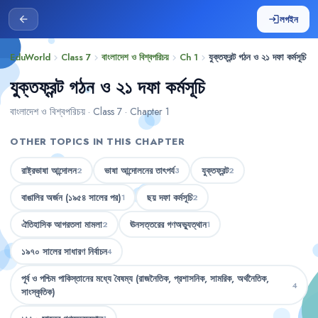
লগইন
arrow_back
login
EduWorld
Class 7
বাংলাদেশ ও বিশ্বপরিচয়
Ch 1
যুক্তফ্রন্ট গঠন ও ২১ দফা কর্মসূচি
chevron_right
chevron_right
chevron_right
chevron_right
যুক্তফ্রন্ট গঠন ও ২১ দফা কর্মসূচি
বাংলাদেশ ও বিশ্বপরিচয় · Class 7 · Chapter 1
OTHER TOPICS IN THIS CHAPTER
রাষ্ট্রভাষা আন্দোলন
ভাষা আন্দোলনের তাৎপর্য
যুক্তফ্রন্ট
2
3
2
বাঙালির অর্জন (১৯৫৪ সালের পর)
ছয় দফা কর্মসূচি
1
2
ঐতিহাসিক আগরতলা মামলা
ঊনসত্তরের গণঅভ্যুত্থান
2
1
১৯৭০ সালের সাধারণ নির্বাচন
4
পূর্ব ও পশ্চিম পাকিস্তানের মধ্যে বৈষম্য (রাজনৈতিক, প্রশাসনিক, সামরিক, অর্থনৈতিক,
4
সাংস্কৃতিক)