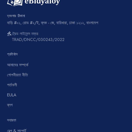
ব্যবসার ঠিকানা
বাড়ি #০১, রোড #২/ই, ব্লক - জে, বারিধারা, ঢাকা ১২১২, বাংলাদেশ
ট্রেড লাইসেন্স নম্বর
gavel
TRAD/DNCC/030243/2022
প্রতিষ্ঠান
আমাদের সম্পর্কে
গোপনীয়তা নীতি
শর্তাবলী
EULA
ব্লগ
সহায়তা
হেল্প & সাপোর্ট