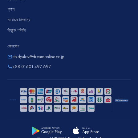
প্লান
সচরাচর জিজ্ঞাস্য
রিফান্ড পলিসি
যোগাযোগ
ebidyaloy@dreamonline.co.jp
email
+88-01601-497-697
phone