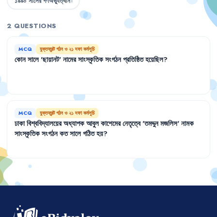
১৯৯০ সালের গণঅভ্যুত্থান
1
2 QUESTIONS
MCQ
যুক্তফ্রন্ট গঠন ও ২১ দফা কর্মসূচি
কোন
সালে
'
ছায়ানট
'
নামের
সাংস্কৃতিক
সংগঠন
প্রতিষ্ঠিত
হয়েছিল
?
MCQ
যুক্তফ্রন্ট গঠন ও ২১ দফা কর্মসূচি
ঢাকা
বিশ্ববিদ্যালয়ের
অধ্যাপক
আবুল
কাশেমের
নেতৃত্বে
'
তমদ্দুন
মজলিস
'
নামক
সাংস্কৃতিক
সংগঠন
কত
সালে
গঠিত
হয়
?