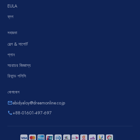
EULA
ব্লগ
সহায়তা
হেল্প & সাপোর্ট
প্লান
সচরাচর জিজ্ঞাস্য
রিফান্ড পলিসি
যোগাযোগ
ebidyaloy@dreamonline.co.jp
email
+88-01601-497-697
phone