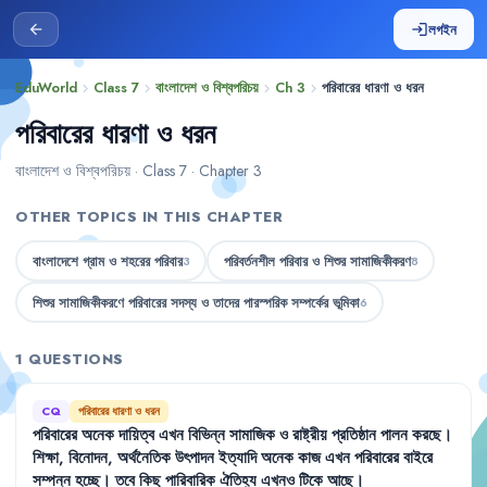
লগইন
arrow_back
login
EduWorld
Class 7
বাংলাদেশ ও বিশ্বপরিচয়
Ch 3
পরিবারের ধারণা ও ধরন
chevron_right
chevron_right
chevron_right
chevron_right
পরিবারের ধারণা ও ধরন
বাংলাদেশ ও বিশ্বপরিচয় · Class 7 · Chapter 3
OTHER TOPICS IN THIS CHAPTER
বাংলাদেশে গ্রাম ও শহরের পরিবার
পরিবর্তনশীল পরিবার ও শিশুর সামাজিকীকরণ
3
8
শিশুর সামাজিকীকরণে পরিবারের সদস্য ও তাদের পারস্পরিক সম্পর্কের ভূমিকা
6
1 QUESTIONS
CQ
পরিবারের ধারণা ও ধরন
পরিবারের
অনেক
দায়িত্ব
এখন
বিভিন্ন
সামাজিক
ও
রাষ্ট্রীয়
প্রতিষ্ঠান
পালন
করছে
।
শিক্ষা
,
বিনোদন
,
অর্থনৈতিক
উৎপাদন
ইত্যাদি
অনেক
কাজ
এখন
পরিবারের
বাইরে
সম্পন্ন
হচ্ছে
।
তবে
কিছু
পারিবারিক
ঐতিহ্য
এখনও
টিকে
আছে
।