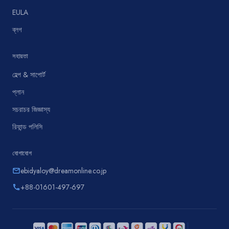
EULA
ব্লগ
সহায়তা
হেল্প & সাপোর্ট
প্লান
সচরাচর জিজ্ঞাস্য
রিফান্ড পলিসি
যোগাযোগ
ebidyaloy@dreamonline.co.jp
email
+88-01601-497-697
phone