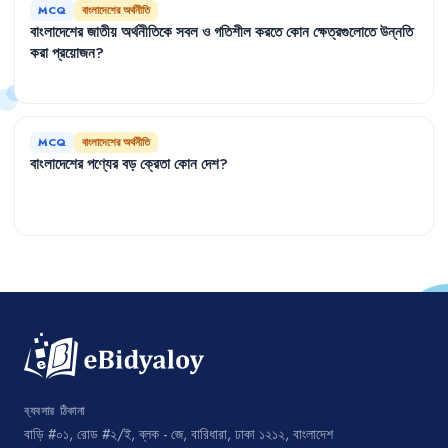
MCQ
বাংলাদেশের অর্থনীতি
বাংলাদেশের
জাতীয়
অর্থনীতিকে
সবল
ও
গতিশীল
করতে
কোন
ক্ষেত্রগুলোতে
উন্নতি
করা
প্রয়োজন
?
MCQ
বাংলাদেশের অর্থনীতি
বাংলাদেশের
পণ্যের
বড়
ক্রেতা
কোন
দেশ
?
ব্যবসার ঠিকানা
বাড়ি #০১, রোড #২/ই, ব্লক - জে, বারিধারা, ঢাকা ১২১২, বাংলাদেশ