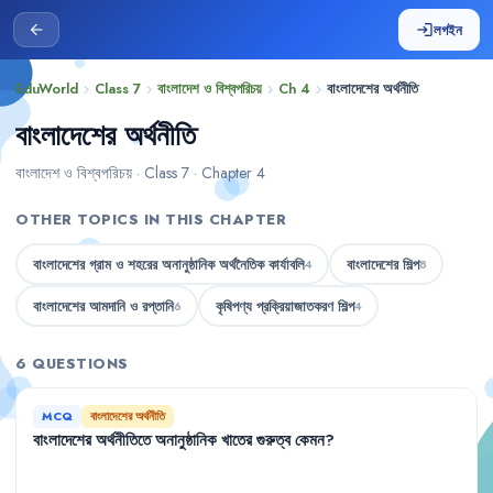
লগইন
arrow_back
login
EduWorld
Class 7
বাংলাদেশ ও বিশ্বপরিচয়
Ch 4
বাংলাদেশের অর্থনীতি
chevron_right
chevron_right
chevron_right
chevron_right
বাংলাদেশের অর্থনীতি
বাংলাদেশ ও বিশ্বপরিচয় · Class 7 · Chapter 4
OTHER TOPICS IN THIS CHAPTER
বাংলাদেশের গ্রাম ও শহরের অনানুষ্ঠানিক অর্থনৈতিক কার্যাবলি
বাংলাদেশের শিল্প
4
8
বাংলাদেশের আমদানি ও রপ্তানি
কৃষিপণ্য প্রক্রিয়াজাতকরণ শিল্প
6
4
6 QUESTIONS
MCQ
বাংলাদেশের অর্থনীতি
বাংলাদেশের
অর্থনীতিতে
অনানুষ্ঠানিক
খাতের
গুরুত্ব
কেমন
?