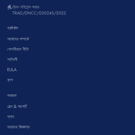
ট্রেড লাইসেন্স নম্বর
gavel
TRAD/DNCC/030243/2022
প্রতিষ্ঠান
আমাদের সম্পর্কে
গোপনীয়তা নীতি
শর্তাবলী
EULA
ব্লগ
সহায়তা
হেল্প & সাপোর্ট
প্লান
সচরাচর জিজ্ঞাস্য