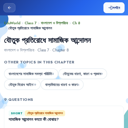
লগইন
arrow_back
login
EduWorld
Class 7
বাংলাদেশ ও বিশ্বপরিচয়
Ch 8
chevron_right
chevron_right
chevron_right
যৌতুক প্রতিরোধে সামাজিক আন্দোলন
chevron_right
যৌতুক প্রতিরোধে সামাজিক আন্দোলন
বাংলাদেশ ও বিশ্বপরিচয় · Class 7 · Chapter 8
OTHER TOPICS IN THIS CHAPTER
বাংলাদেশের সামাজিক সমস্যা পরিচিতি
যৌতুকের ধারণা, কারণ ও প্রভাব
3
9
যৌতুক নিরোধ আইন
বাল্যবিবাহের ধারণা ও কারণ
19
6
9 QUESTIONS
SHORT
যৌতুক প্রতিরোধে সামাজিক আন্দোলন
সামাজিক
আন্দোলন
বলতে
কী
বোঝায়
?