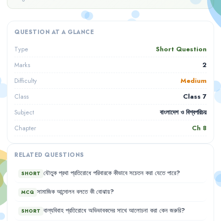
QUESTION AT A GLANCE
Short Question
Type
2
Marks
Medium
Difficulty
Class 7
Class
বাংলাদেশ ও বিশ্বপরিচয়
Subject
Ch
8
Chapter
RELATED QUESTIONS
যৌতুক
প্রথা
প্রতিরোধে
পরিবারকে
কীভাবে
সচেতন
করা
যেতে
পারে
?
SHORT
সামাজিক
আন্দোলন
বলতে
কী
বোঝায়
?
MCQ
বাল্যবিবাহ
প্রতিরোধে
অভিভাবকদের
সাথে
আলোচনা
করা
কেন
জরুরি
?
SHORT