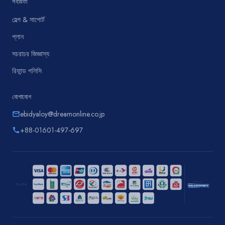
সহায়তা
হেল্প & সাপোর্ট
প্লান
সচরাচর জিজ্ঞাস্য
রিফান্ড পলিসি
যোগাযোগ
ebidyaloy@dreamonline.co.jp
email
+88-01601-497-697
phone