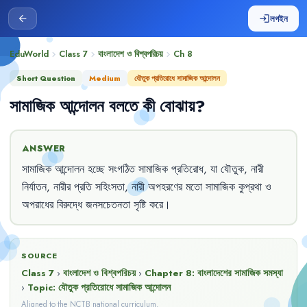
লগইন
arrow_back
login
EduWorld
Class 7
বাংলাদেশ ও বিশ্বপরিচয়
Ch
8
chevron_right
chevron_right
chevron_right
Short Question
Medium
যৌতুক প্রতিরোধে সামাজিক আন্দোলন
সামাজিক
আন্দোলন
বলতে
কী
বোঝায়
?
ANSWER
সামাজিক
আন্দোলন
হচ্ছে
সংগঠিত
সামাজিক
প্রতিরোধ
,
যা
যৌতুক
,
নারী
নির্যাতন
,
নারীর
প্রতি
সহিংসতা
,
নারী
অপহরণের
মতো
সামাজিক
কুপ্রথা
ও
অপরাধের
বিরুদ্ধে
জনসচেতনতা
সৃষ্টি
করে
।
SOURCE
Class 7
›
বাংলাদেশ ও বিশ্বপরিচয়
›
Chapter
8
:
বাংলাদেশের সামাজিক সমস্যা
›
Topic:
যৌতুক প্রতিরোধে সামাজিক আন্দোলন
Aligned to the NCTB national curriculum.