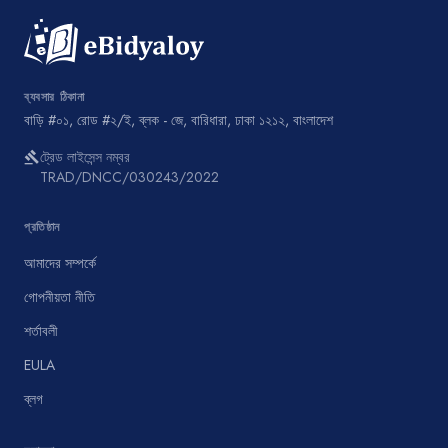
ব্যবসার ঠিকানা
বাড়ি #০১, রোড #২/ই, ব্লক - জে, বারিধারা, ঢাকা ১২১২, বাংলাদেশ
ট্রেড লাইসেন্স নম্বর
gavel
TRAD/DNCC/030243/2022
প্রতিষ্ঠান
আমাদের সম্পর্কে
গোপনীয়তা নীতি
শর্তাবলী
EULA
ব্লগ