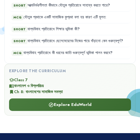
আত্মনির্ভরশীলতা
কীভাবে
যৌতুক
প্রতিরোধে
সাহায্য
করতে
পারে
?
SHORT
যৌতুক
প্রথাকে
একটি
সামাজিক
কুপ্রথা
বলা
হয়
কারণ
এটি
মূলত
:
MCQ
বাল্যবিবাহ
প্রতিরোধে
শিক্ষার
ভূমিকা
কী
?
SHORT
বাল্যবিবাহ
প্রতিরোধে
ছেলেমেয়েদের
নিজের
পায়ে
দাঁড়ানো
কেন
গুরুত্বপূর্ণ
?
SHORT
বাল্যবিবাহ
প্রতিরোধে
কী
ধরনের
জাতি
গুরুত্বপূর্ণ
ভূমিকা
পালন
করবে
?
MCQ
EXPLORE THE CURRICULUM
Class 7
school
বাংলাদেশ ও বিশ্বপরিচয়
menu_book
Ch
8
:
বাংলাদেশের সামাজিক সমস্যা
bookmark
Explore EduWorld
explore